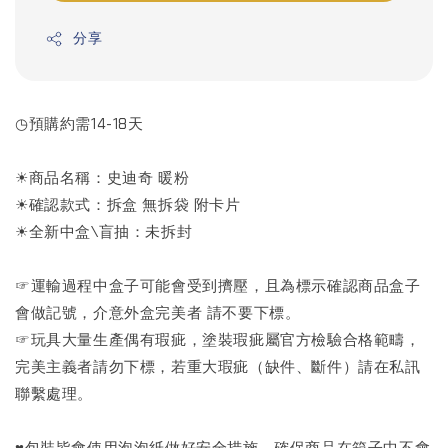
分享
◷預購約需14-18天
☀商品名稱：史迪奇 暖粉
☀確認款式：拆盒 無拆袋 附卡片
☀全新中盒\盲抽：未拆封
☞運輸過程中盒子可能會受到擠壓，且為標示確認商品盒子
會做記號，介意外盒完美者 請不要下標。
☞玩具大量生產偶有瑕疵，塗裝瑕疵屬官方檢驗合格範疇，
完美主義者請勿下標，若重大瑕疵（缺件、斷件）請在私訊
聯繫處理。