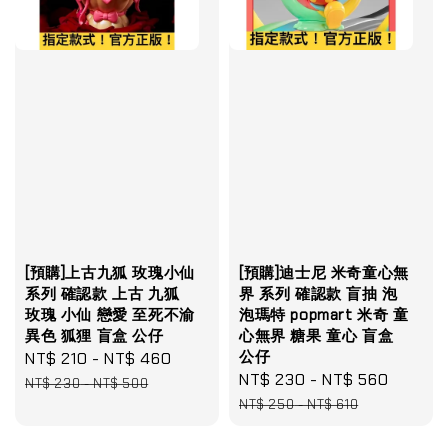
[預購]上古九狐 玫瑰小仙
[預購]迪士尼 米奇童心無
系列 確認款 上古 九狐
界 系列 確認款 盲抽 泡
玫瑰 小仙 戀愛 至死不渝
泡瑪特 popmart 米奇 童
異色 狐狸 盲盒 公仔
心無界 糖果 童心 盲盒
公仔
Sale
NT$ 210
-
NT$ 460
Regular
Sale
NT$ 230
-
NT$ 560
Regula
price
price
NT$ 230
-
NT$ 500
price
price
NT$ 250
-
NT$ 610