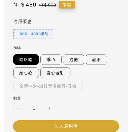
Sale
NT$ 480
Regular
優惠
NT$ 530
price
price
適用優惠
1999、3999贈品
預購
略略略
乖巧
抱抱
寵溺
給心心
愛心發射
全新中盒-請於賣場搜尋-暖粉
數量
加入購物車