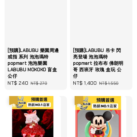
[預購]LABUBU 樂園周邊
[預購]LABUBU 吊卡 閃
戒指 系列 泡泡瑪特
亮登場 泡泡瑪特
popmart 泡泡樂園
popmart 拉布布 佛朗明
LABUBU MOKOKO 盲盒
哥 西班牙 玫瑰 盒玩 公
公仔
仔
Sale
NT$ 240
Regular
Sale
NT$ 1,400
Regular
NT$ 270
NT$ 1,550
price
price
price
price
優惠
優惠