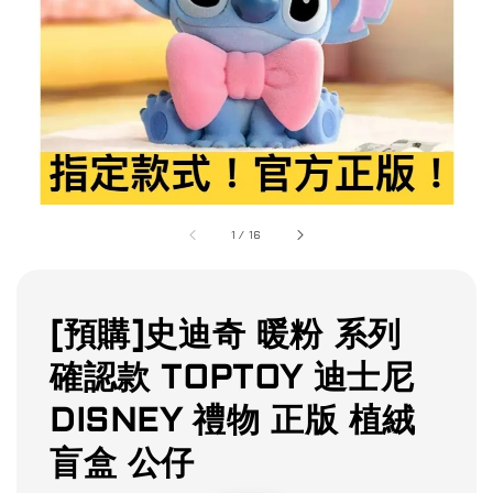
1
/
16
[預購]史迪奇 暖粉 系列
確認款 TOPTOY 迪士尼
DISNEY 禮物 正版 植絨
盲盒 公仔