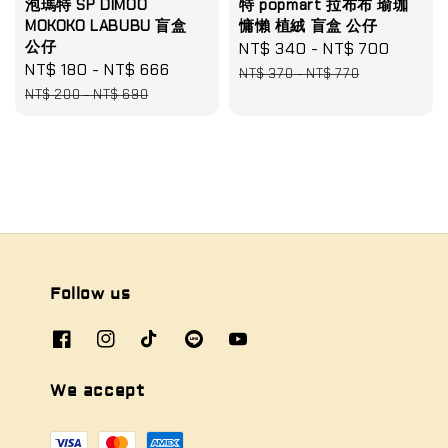
泡瑪特 SP DIMOO
特 popmart 拉布布 瑜珈
MOKOKO LABUBU 盲盒
慵懶 植絨 盲盒 公仔
公仔
Sale
NT$ 340
-
NT$ 700
Regula
Sale
NT$ 180
-
NT$ 666
Regular
price
price
NT$ 370
-
NT$ 770
price
price
NT$ 200
-
NT$ 690
Follow us
We accept