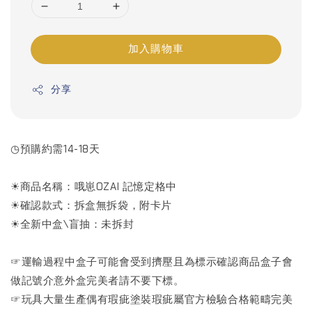
加入購物車
分享
◷預購約需14-18天
☀商品名稱：哦崽OZAI 記憶定格中
☀確認款式：拆盒無拆袋，附卡片
☀全新中盒\盲抽：未拆封
☞運輸過程中盒子可能會受到擠壓且為標示確認商品盒子會
做記號介意外盒完美者請不要下標。
☞玩具大量生產偶有瑕疵塗裝瑕疵屬官方檢驗合格範疇完美