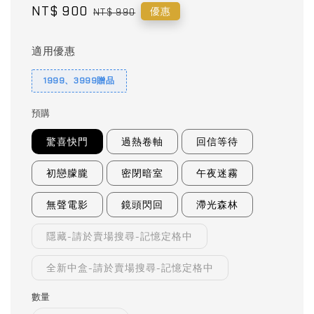
Sale
NT$ 900
Regular
優惠
NT$ 990
price
price
適用優惠
1999、3999贈品
預購
驚喜快門
過熱卷軸
回信等待
初戀朦朧
密閉暗室
午夜迷霧
無聲電影
鏡頭閃回
滯光森林
隱藏-請於賣場搜尋-記憶定格中
全新中盒-請於賣場搜尋-記憶定格中
數量