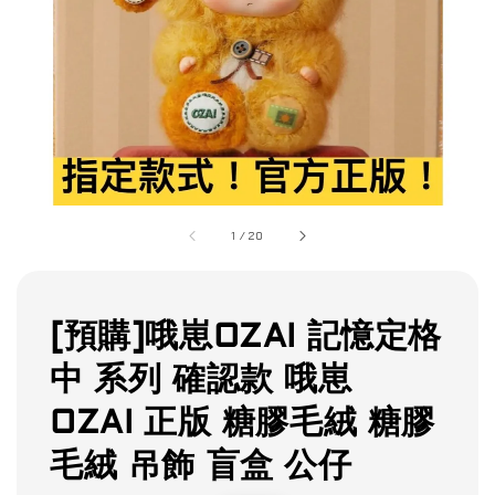
1
/
20
[預購]哦崽OZAI 記憶定格
中 系列 確認款 哦崽
OZAI 正版 糖膠毛絨 糖膠
毛絨 吊飾 盲盒 公仔