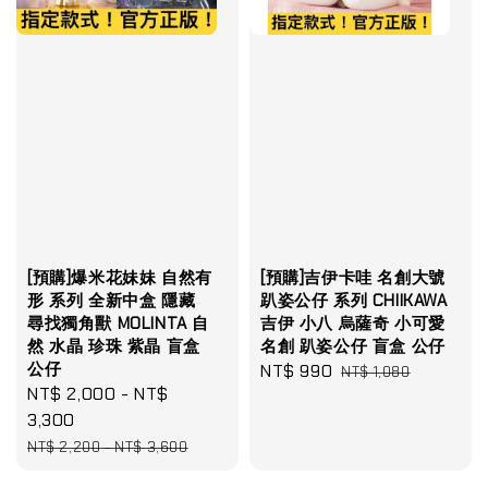
[預購]爆米花妹妹 自然有
[預購]吉伊卡哇 名創大號
形 系列 全新中盒 隱藏
趴姿公仔 系列 CHIIKAWA
尋找獨角獸 MOLINTA 自
吉伊 小八 烏薩奇 小可愛
然 水晶 珍珠 紫晶 盲盒
名創 趴姿公仔 盲盒 公仔
公仔
Sale
NT$ 990
Regular
NT$ 1,080
Sale
NT$ 2,000
-
NT$
price
price
price
3,300
Regular
NT$ 2,200
-
NT$ 3,600
price