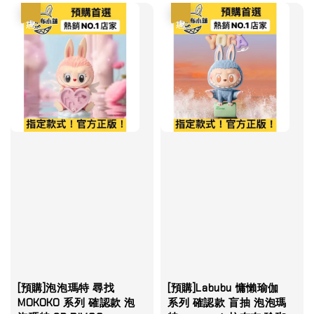
優惠
優惠
[預購]泡泡瑪特 尋找
[預購]Labubu 慵懶瑜伽
MOKOKO 系列 確認款 泡
系列 確認款 盲抽 泡泡瑪