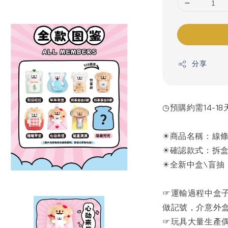
分享
◷預購約需14-18
☀商品名稱：線條
☀確認款式：拆盒
☀全新中盒\盲抽
☞運輸過程中盒
做記號，介意外盒
☞玩具大量生產