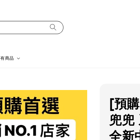
所有商品
[預
兜兜 
全新