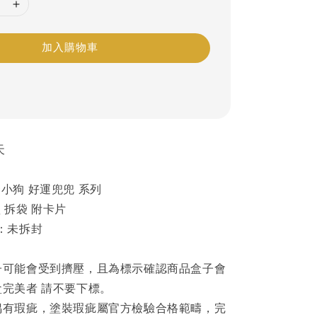
加入購物車
天
小狗 好運兜兜 系列
 拆袋 附卡片
：未拆封
子可能會受到擠壓，且為標示確認商品盒子會
完美者 請不要下標。
偶有瑕疵，塗裝瑕疵屬官方檢驗合格範疇，完