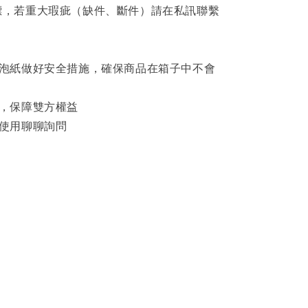
標，若重大瑕疵（缺件、斷件）請在私訊聯繫
泡泡紙做好安全措施，確保商品在箱子中不會
影，保障雙方權益
可使用聊聊詢問