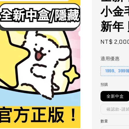
小金
新年 
Sale
NT$ 2,00
price
適用優惠
1999、399
預購
全新中盒
確認款-請
數量