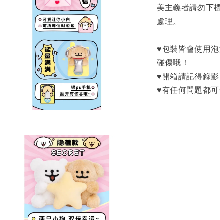
美主義者請勿下
處理。
♥包裝皆會使用
碰傷哦！
♥開箱請記得錄
♥有任何問題都