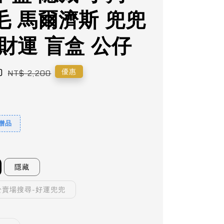
毛 馬爾濟斯 兜兜
財運 盲盒 公仔
0
Regular
優惠
NT$ 2,200
price
9贈品
隱藏
於賣場搜尋-好運兜兜