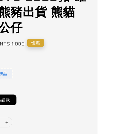
 熊豬出貨 熊貓
 公仔
Regular
優惠
NT$ 1,080
price
9贈品
熊貓款