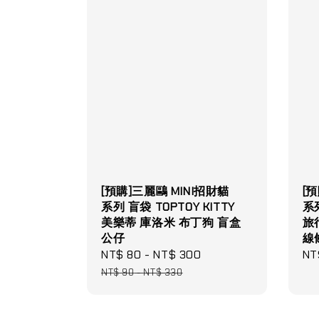
[預購]三麗鷗 MINI招財貓
[
系列 盲袋 TOPTOY KITTY
系
美樂蒂 庫洛米 布丁狗 盲盒
旅
公仔
線
Sale
NT$ 80
-
NT$ 300
Regular
Re
NT
price
price
pri
NT$ 90
-
NT$ 330