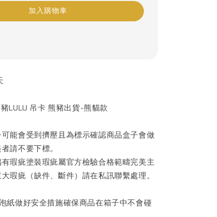
加入購物車
天
LULU 吊卡 熊豬出貨-熊貓款
子可能會受到擠壓且為標示確認商品盒子會做
美者請不要下標。
偶有瑕疵塗裝瑕疵屬官方檢驗合格範疇完美主
重大瑕疵（缺件、斷件）請在私訊聯繫處理。
泡泡紙做好安全措施確保商品在箱子中不會碰