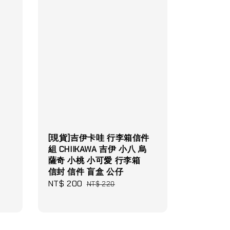
[現貨]吉伊卡哇 行李箱信件
組 CHIIKAWA 吉伊 小八 烏
薩奇 小桃 小可愛 行李箱
信封 信件 盲盒 公仔
Regular
Sale
NT$ 200
Regular
NT$ 220
price
price
price