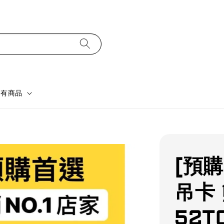
所有商品
[預購
吊卡
52T