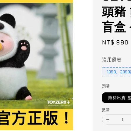
頭豬
盲盒
Sale
NT$ 980
price
適用優惠
1999、399
預購
熊豬出貨-
數量