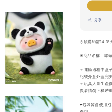
分享
◷預購約需14-18
☀商品名稱：罐頭豬
☞運輸過程中盒
記號介意外盒完
☞玩具大量生產
義者請勿下標若
♥包裝皆會使用
傷哦！