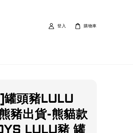
登入
購物車
]罐頭豬LULU
 熊豬出貨-熊貓款
OYS LULU豬 罐