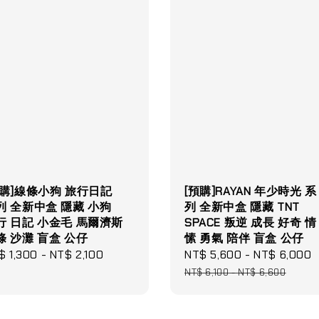
預購]線條小狗 旅行日記
[預購]RAYAN 年少時光 系
列 全新中盒 隱藏 小狗
列 全新中盒 隱藏 TNT
行 日記 小金毛 馬爾濟斯
SPACE 叛逆 成長 好奇 情
條 沙灘 盲盒 公仔
愫 勇氣 陪伴 盲盒 公仔
gular
$ 1,300
-
NT$ 2,100
Sale
NT$ 5,600
-
NT$ 6,000
ce
price
NT$ 6,100
-
NT$ 6,600