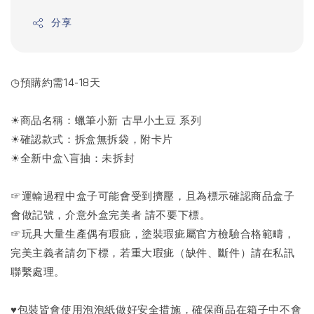
分享
◷預購約需14-18天
☀商品名稱：蠟筆小新 古早小土豆 系列
☀確認款式：拆盒無拆袋，附卡片
☀全新中盒\盲抽：未拆封
☞運輸過程中盒子可能會受到擠壓，且為標示確認商品盒子
會做記號，介意外盒完美者 請不要下標。
☞玩具大量生產偶有瑕疵，塗裝瑕疵屬官方檢驗合格範疇，
完美主義者請勿下標，若重大瑕疵（缺件、斷件）請在私訊
聯繫處理。
♥包裝皆會使用泡泡紙做好安全措施，確保商品在箱子中不會