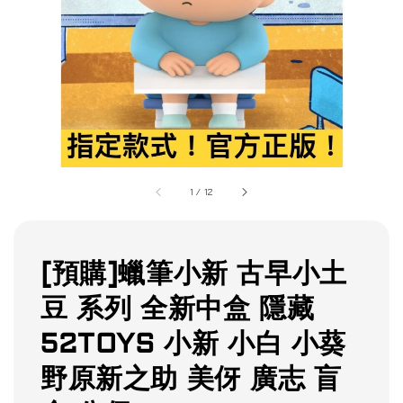
1
/
12
[預購]蠟筆小新 古早小土
豆 系列 全新中盒 隱藏
52TOYS 小新 小白 小葵
野原新之助 美伢 廣志 盲