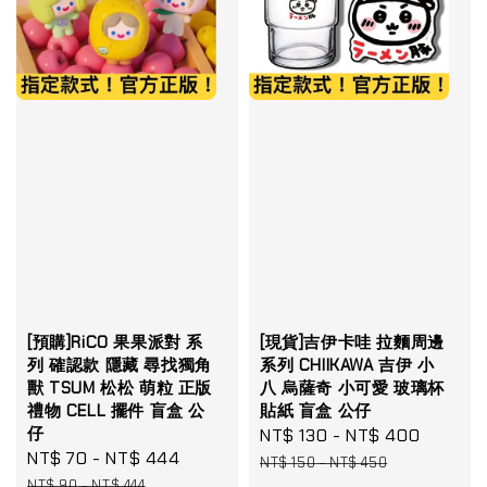
[預購]RiCO 果果派對 系
[現貨]吉伊卡哇 拉麵周邊
列 確認款 隱藏 尋找獨角
系列 CHIIKAWA 吉伊 小
獸 TSUM 松松 萌粒 正版
八 烏薩奇 小可愛 玻璃杯
禮物 CELL 擺件 盲盒 公
貼紙 盲盒 公仔
仔
Sale
NT$ 130
-
NT$ 400
Regula
Sale
NT$ 70
-
NT$ 444
Regular
price
price
NT$ 150
-
NT$ 450
price
price
NT$ 90
-
NT$ 444