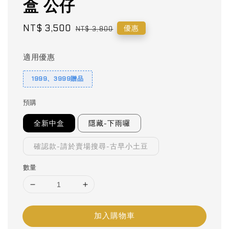
盒 公仔
Sale
NT$ 3,500
Regular
優惠
NT$ 3,800
price
price
適用優惠
1999、3999贈品
預購
全新中盒
隱藏-下雨囉
確認款-請於賣場搜尋-古早小土豆
數量
加入購物車