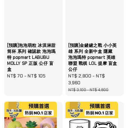
[預購]泡泡萌粒 冰淇淋甜
[預購]金鏟鏟之戰 小小英
筒杯 系列 確認款 泡泡瑪
雄 系列 全新中盒 隱藏
特 popmart LABUBU
泡泡瑪特 popmart 英雄
MOLLY SP 正版 公仔 盲
聯盟 戰棋 LOL 提摩 盲盒
盒
公仔
Regular
NT$ 70
-
NT$ 105
Sale
NT$ 2,800
-
NT$
price
price
3,960
Regular
NT$ 3,100
-
NT$ 4,800
price
優惠
優惠