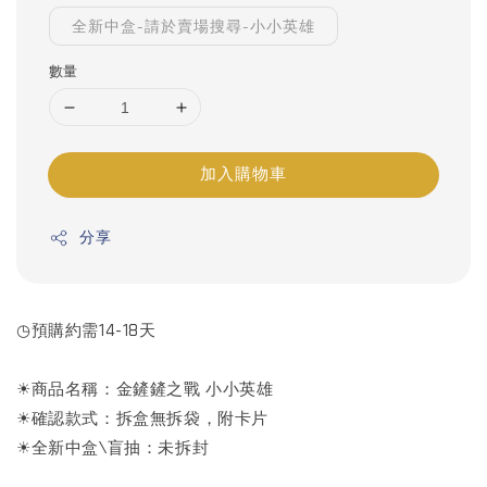
全新中盒-請於賣場搜尋-小小英雄
數量
加入購物車
分享
◷預購約需14-18天
☀商品名稱：金鏟鏟之戰 小小英雄
☀確認款式：拆盒無拆袋，附卡片
☀全新中盒\盲抽：未拆封