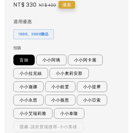
Sale
NT$ 330
Regular
優惠
NT$ 400
price
price
適用優惠
1999、3999贈品
預購
盲抽
小小阿璃
小小阿卡麗
小小拉克絲
小小奧莉安那
小小迦娜
小小銳雯
小小提摩
小小永恩
小小薇恩
小小亞索
小小艾瑞莉雅
小小泰隆
隱藏-請於賣場搜尋-小小英雄