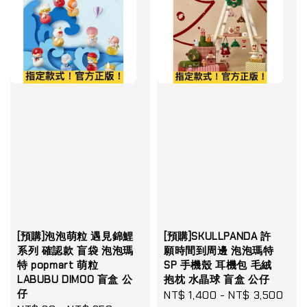
[預購]泡泡萌粒 遇見錦鯉
[預購]SKULLPANDA 許
系列 確認款 盲袋 泡泡瑪
願時間到周邊 泡泡瑪特
特 popmart 萌粒
SP 手機殼 耳機包 毛絨
LABUBU DIMOO 盲盒 公
抱枕 水晶球 盲盒 公仔
仔
Sale
NT$ 1,400
-
NT$ 3,500
Reg