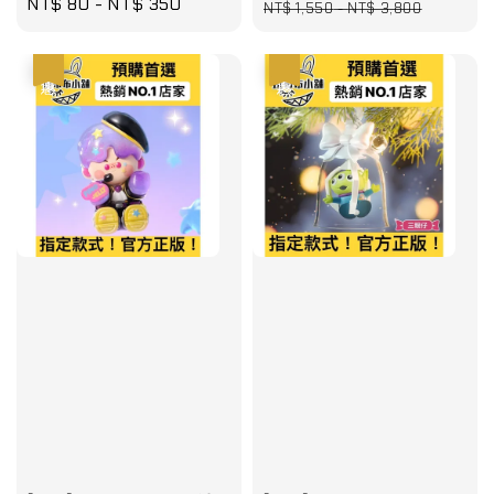
Regular
NT$ 80
-
NT$ 350
price
pri
NT$ 1,550
-
NT$ 3,800
price
優惠
優惠