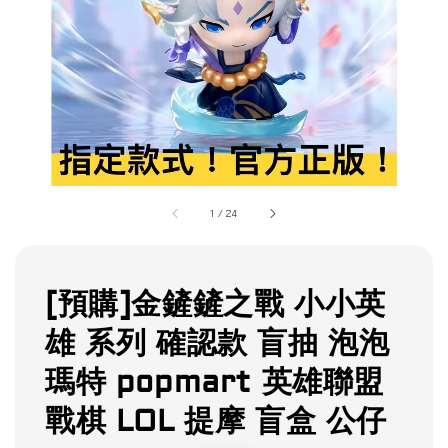
1
/
24
[預購]金鏟鏟之戰 小小英
雄 系列 確認款 盲抽 泡泡
瑪特 popmart 英雄聯盟
戰棋 LOL 提摩 盲盒 公仔