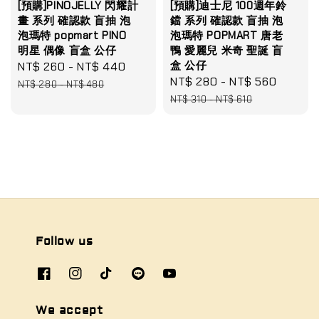
[預購]PINOJELLY 閃耀計
[預購]迪士尼 100週年鈴
畫 系列 確認款 盲抽 泡
鐺 系列 確認款 盲抽 泡
泡瑪特 popmart PINO
泡瑪特 POPMART 唐老
明星 偶像 盲盒 公仔
鴨 愛麗兒 米奇 聖誕 盲
盒 公仔
Sale
NT$ 260
-
NT$ 440
Regular
Sale
NT$ 280
-
NT$ 560
Regula
price
price
NT$ 280
-
NT$ 480
price
price
NT$ 310
-
NT$ 610
Follow us
We accept