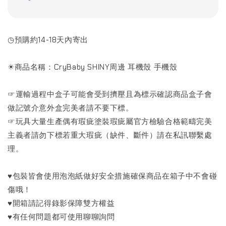
◷預購約14-18天內寄出
☀商品名稱：CryBaby SHINY周邊 耳機殼 手機殼
☞運輸過程中盒子可能會受到擠壓且為標示確認商品盒子會
做記號介意外盒完美者請不要下標。
☞玩具大量生產偶有瑕疵塗裝瑕疵屬官方檢驗合格範疇完美
主義者請勿下標若重大瑕疵（缺件、斷件）請在私訊聯繫處
理。
♥包裝皆會使用泡泡紙做好安全措施確保商品在箱子中不會碰
傷哦！
♥開箱請記得錄影保障雙方權益
♥有任何問題都可使用聊聊詢問