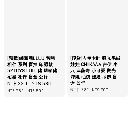
[預購]罐頭豬LULU 宅豬
[現貨]吉伊卡哇 觀光毛絨
相伴 系列 盲抽 確認款
娃娃 CHIIKAWA 吉伊 小
52TOYS LULU豬 罐頭豬
八 烏薩奇 小可愛 觀光
宅豬 相伴 盲盒 公仔
沖繩 毛絨 娃娃 吊飾 盲
盒 公仔
Sale
NT$ 330
-
NT$ 530
Regular
Sale
NT$ 720
Regular
price
price
NT$ 800
NT$ 360
-
NT$ 590
price
price