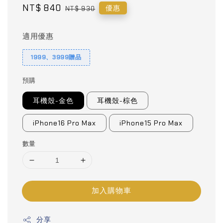
Sale
NT$ 840
Regular
優惠
NT$ 930
price
price
適用優惠
1999、3999贈品
預購
耳機殼-金色
耳機殼-棕色
iPhone16 Pro Max
iPhone15 Pro Max
數量
加入購物車
分享