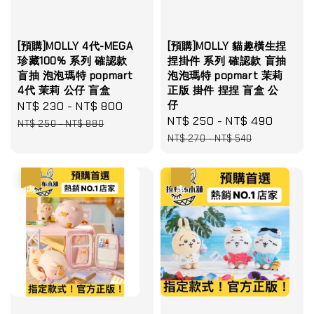
[預購]MOLLY 4代-MEGA
[預購]MOLLY 貓趣橫生捏
珍藏100% 系列 確認款
捏掛件 系列 確認款 盲抽
盲抽 泡泡瑪特 popmart
泡泡瑪特 popmart 茉莉
4代 茉莉 公仔 盲盒
正版 掛件 捏捏 盲盒 公
仔
Sale
NT$ 230
-
NT$ 800
Regular
Sale
NT$ 250
-
NT$ 490
Regula
price
price
NT$ 250
-
NT$ 880
price
price
NT$ 270
-
NT$ 540
優惠
優惠