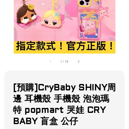
1
/
13
[預購]CryBaby SHINY周
邊 耳機殼 手機殼 泡泡瑪
特 popmart 哭娃 CRY
BABY 盲盒 公仔