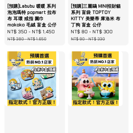
[預購]Labubu 暖暖 系列
[預購]三麗鷗 MINI招財貓
泡泡瑪特 popmart 拉布
系列 盲袋 TOPTOY
布 耳環 戒指 圍巾
KITTY 美樂蒂 庫洛米 布
mokoko 毛絨 盲盒 公仔
丁狗 盲盒 公仔
Sale
NT$ 350
-
NT$ 1,450
Regular
Sale
NT$ 80
-
NT$ 300
Regular
price
price
price
price
NT$ 380
-
NT$ 1,650
NT$ 90
-
NT$ 330
優惠
優惠