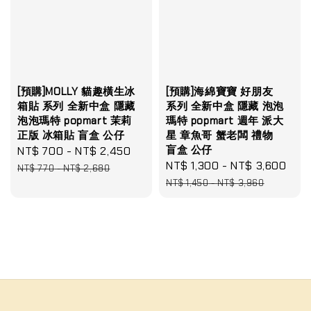
[預購]MOLLY 貓趣橫生冰
[預購]海綿寶寶 好朋友
箱貼 系列 全新中盒 隱藏
系列 全新中盒 隱藏 泡泡
泡泡瑪特 popmart 茉莉
瑪特 popmart 週年 派大
正版 冰箱貼 盲盒 公仔
星 章魚哥 蟹老闆 禮物
盲盒 公仔
Sale
NT$ 700
-
NT$ 2,450
Regular
Sale
NT$ 1,300
-
NT$ 3,600
Reg
price
price
NT$ 770
-
NT$ 2,680
price
pri
NT$ 1,450
-
NT$ 3,960