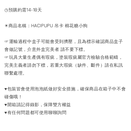
◷預購約需14-18天
☀商品名稱：HACIPUPU 吊卡 棉花糖小狗
☞運輸過程中盒子可能會受到擠壓，且為標示確認商品盒子
會做記號，介意外盒完美者 請不要下標。
☞玩具大量生產偶有瑕疵，塗裝瑕疵屬官方檢驗合格範疇，
完美主義者請勿下標，若重大瑕疵（缺件、斷件）請在私訊
聯繫處理。
♥包裝皆會使用泡泡紙做好安全措施，確保商品在箱子中不會
碰傷哦！
♥開箱請記得錄影，保障雙方權益
♥有任何問題都可使用聊聊詢問