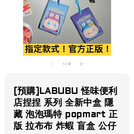
1
/
12
[預購]LABUBU 怪味便利
店捏捏 系列 全新中盒 隱
藏 泡泡瑪特 popmart 正
版 拉布布 炸蝦 盲盒 公仔