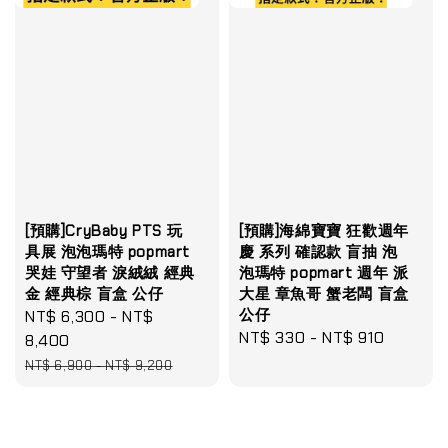
[預購]CryBaby PTS 玩
[預購]海綿寶寶 狂歡週年
具展 泡泡瑪特 popmart
慶 系列 確認款 盲抽 泡
哭娃 守望者 淚絨絨 經典
泡瑪特 popmart 週年 派
金 經典棕 盲盒 公仔
大星 章魚哥 蟹老闆 盲盒
公仔
Sale
NT$ 6,300
-
NT$
Regular
NT$ 330
-
NT$ 910
price
8,400
price
Regular
NT$ 6,900
-
NT$ 9,200
price