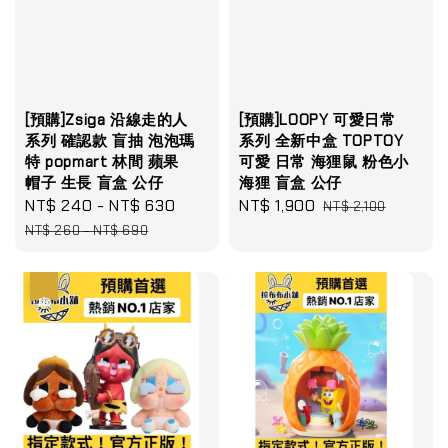
[預購]Zsiga 沿線走的人
[預購]LOOPY 可愛日常
系列 確認款 盲抽 泡泡瑪
系列 全新中盒 TOPTOY
特 popmart 林間 蘋果
可愛 日常 海狸鼠 粉色小
帽子 生長 盲盒 公仔
海狸 盲盒 公仔
Sale
NT$ 240
-
NT$ 630
Regular
Sale
NT$ 1,900
Regular
NT$ 2,100
price
price
price
price
NT$ 260
-
NT$ 690
優惠