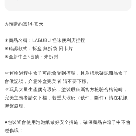
◷預購約需14-18天
☀商品名稱：LABUBU 怪味便利店捏捏
☀確認款式：拆盒 無拆袋 附卡片
☀全新中盒\盲抽：未拆封
☞運輸過程中盒子可能會受到擠壓，且為標示確認商品盒子
會做記號，介意外盒完美者 請不要下標。
☞玩具大量生產偶有瑕疵，塗裝瑕疵屬官方檢驗合格範疇，
完美主義者請勿下標，若重大瑕疵（缺件、斷件）請在私訊
聯繫處理。
♥包裝皆會使用泡泡紙做好安全措施，確保商品在箱子中不會
碰傷哦！