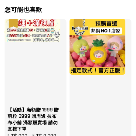
您可能也喜歡
優惠
優惠
【活動】滿額贈 1999 贈
萌粒 3999 贈周邊 拉布
布小舖 滿額贈賣場 請勿
直接下單
Sale
NT$ 999
-
NT$ 9,999
Regular