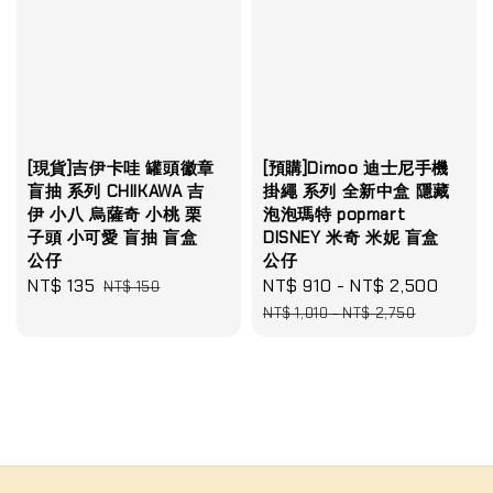
[現貨]吉伊卡哇 罐頭徽章
[預購]Dimoo 迪士尼手機
盲抽 系列 CHIIKAWA 吉
掛繩 系列 全新中盒 隱藏
伊 小八 烏薩奇 小桃 栗
泡泡瑪特 popmart
子頭 小可愛 盲抽 盲盒
DISNEY 米奇 米妮 盲盒
公仔
公仔
Sale
NT$ 135
Regular
Sale
NT$ 910
-
NT$ 2,500
Regu
NT$ 150
price
price
price
price
NT$ 1,010
-
NT$ 2,750