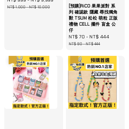
[預購]RiCO 果果派對 系
price
price
NT$ 1,000
-
NT$ 10,000
列 確認款 隱藏 尋找獨角
獸 TSUM 松松 萌粒 正版
禮物 CELL 擺件 盲盒 公
仔
Sale
NT$ 70
-
NT$ 444
Regular
price
price
NT$ 90
-
NT$ 444
優惠
優惠