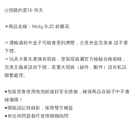
◷預購約需14-18天
☀商品名稱：Molly BJD 鈴蘭花
☞運輸過程中盒子可能會受到擠壓，介意外盒完美者 請不要
下標。
☞玩具大量生產偶有瑕疵，塗裝瑕疵屬官方檢驗合格範疇，
完美主義者請勿下標，若重大瑕疵（缺件、斷件）請在私訊
聯繫處理。
♥包裝皆會使用泡泡紙做好安全措施，確保商品在箱子中不會
碰傷哦！
♥開箱請記得錄影，保障雙方權益
♥有任何問題都可使用聊聊詢問