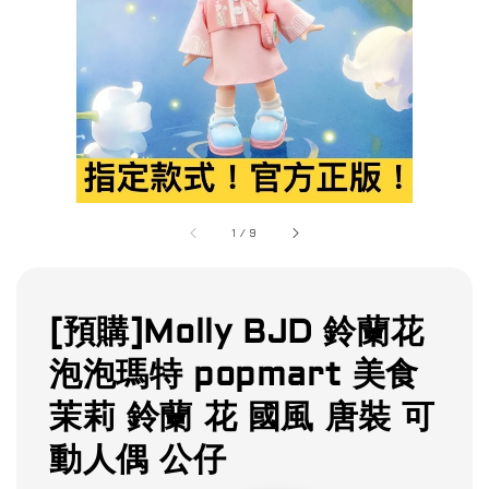
1
/
9
[預購]Molly BJD 鈴蘭花
泡泡瑪特 popmart 美食
茉莉 鈴蘭 花 國風 唐裝 可
動人偶 公仔