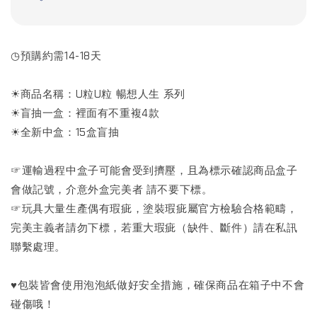
◷預購約需14-18天
☀商品名稱：U粒U粒 暢想人生 系列
☀盲抽一盒：裡面有不重複4款
☀全新中盒：15盒盲抽
☞運輸過程中盒子可能會受到擠壓，且為標示確認商品盒子
會做記號，介意外盒完美者 請不要下標。
☞玩具大量生產偶有瑕疵，塗裝瑕疵屬官方檢驗合格範疇，
完美主義者請勿下標，若重大瑕疵（缺件、斷件）請在私訊
聯繫處理。
♥包裝皆會使用泡泡紙做好安全措施，確保商品在箱子中不會
碰傷哦！