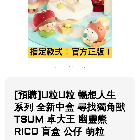
1
/
9
[預購]U粒U粒 暢想人生
系列 全新中盒 尋找獨角獸
TSUM 卓大王 幽靈熊
RICO 盲盒 公仔 萌粒