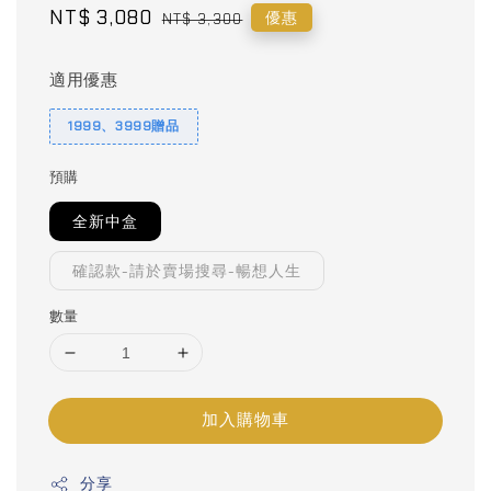
Sale
NT$ 3,080
Regular
優惠
NT$ 3,300
price
price
適用優惠
1999、3999贈品
預購
全新中盒
確認款-請於賣場搜尋-暢想人生
數量
加入購物車
分享