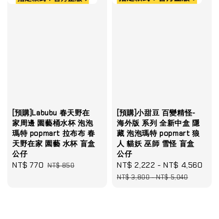
[預購]Labubu 春天野在
[預購]小甜豆 百變精怪-
家周邊 園藝桶水杯 泡泡
海外版 系列 全新中盒 隱
瑪特 popmart 拉布布 春
藏 泡泡瑪特 popmart 狼
天野在家 園藝 水杯 盲盒
人 貓妖 巫師 雪怪 盲盒
公仔
公仔
Sale
NT$ 770
Regular
Sale
NT$ 2,222
-
NT$ 4,560
Reg
NT$ 850
price
price
price
pri
NT$ 3,800
-
NT$ 5,040