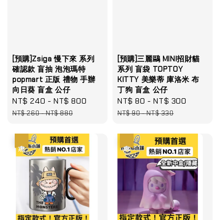
[預購]Zsiga 慢下來 系列
[預購]三麗鷗 MINI招財貓
確認款 盲抽 泡泡瑪特
系列 盲袋 TOPTOY
popmart 正版 禮物 手辦
KITTY 美樂蒂 庫洛米 布
向日葵 盲盒 公仔
丁狗 盲盒 公仔
Sale
NT$ 240
-
NT$ 800
Regular
Sale
NT$ 80
-
NT$ 300
Regular
price
price
price
price
NT$ 260
-
NT$ 880
NT$ 90
-
NT$ 330
優惠
優惠