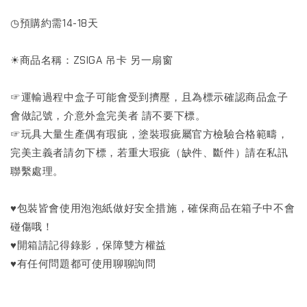
◷預購約需14-18天
☀商品名稱：ZSIGA 吊卡 另一扇窗
☞運輸過程中盒子可能會受到擠壓，且為標示確認商品盒子
會做記號，介意外盒完美者 請不要下標。
☞玩具大量生產偶有瑕疵，塗裝瑕疵屬官方檢驗合格範疇，
完美主義者請勿下標，若重大瑕疵（缺件、斷件）請在私訊
聯繫處理。
♥包裝皆會使用泡泡紙做好安全措施，確保商品在箱子中不會
碰傷哦！
♥開箱請記得錄影，保障雙方權益
♥有任何問題都可使用聊聊詢問