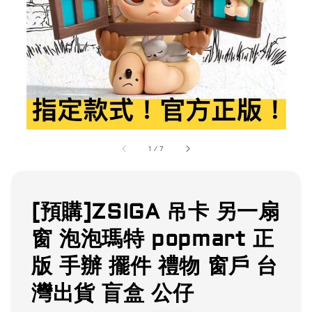
1
/
7
[預購]ZSIGA 吊卡 另一扇
窗 泡泡瑪特 popmart 正
版 手辦 擺件 禮物 窗戶 台
灣出貨 盲盒 公仔