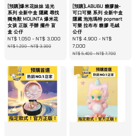
[預購]爆米花妹妹 追光
[預購]LABUBU 糖膠臉-
系列 全新中盒 隱藏 尋找
可口可樂 系列 全新中盒
獨角獸 MOLINTA 爆米花
隱藏 泡泡瑪特 popmart
女孩 正版 手辦 擺件 盲
可樂 拉布布 糖膠 毛絨
盒 公仔
公仔
Sale
NT$ 1,050
-
NT$ 3,000
Regular
Sale
NT$ 4,900
-
NT$
price
price
price
7,000
NT$ 1,200
-
NT$ 3,300
Regular
NT$ 5,400
-
NT$ 7,700
price
優惠
優惠