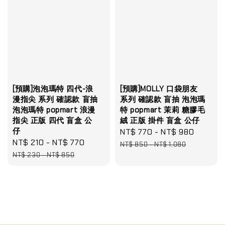
[預購]泡泡瑪特 四代-浪
[預購]MOLLY 口袋朋友
漫指尖 系列 確認款 盲抽
系列 確認款 盲抽 泡泡瑪
泡泡瑪特 popmart 浪漫
特 popmart 茉莉 糖膠毛
指尖 正版 四代 盲盒 公
絨 正版 掛件 盲盒 公仔
仔
Sale
NT$ 770
-
NT$ 980
Regula
Sale
NT$ 210
-
NT$ 770
Regular
price
price
NT$ 850
-
NT$ 1,080
price
price
NT$ 230
-
NT$ 850