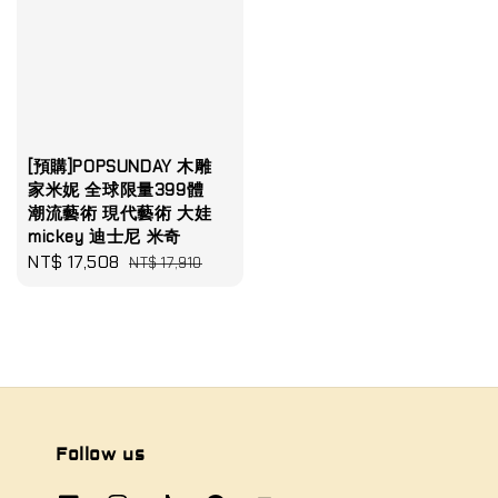
[預購]POPSUNDAY 木雕
家米妮 全球限量399體
潮流藝術 現代藝術 大娃
mickey 迪士尼 米奇
Sale
NT$ 17,508
Regular
NT$ 17,910
price
price
Follow us