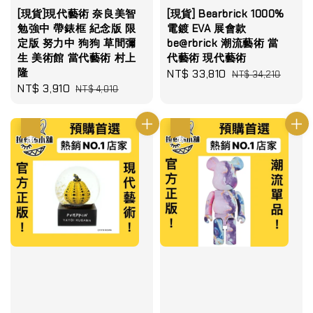
[現貨]現代藝術 奈良美智
[現貨] Bearbrick 1000%
勉強中 帶錶框 紀念版 限
電鍍 EVA 展會款
定版 努力中 狗狗 草間彌
be@rbrick 潮流藝術 當
生 美術館 當代藝術 村上
代藝術 現代藝術
隆
Sale
NT$ 33,810
Regular
NT$ 34,210
Sale
NT$ 3,910
Regular
NT$ 4,010
price
price
price
price
優惠
優惠