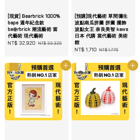
[現貨] Bearbrick 1000%
[預購]現代藝術 草間彌生
bape 週年紀念款
波點南瓜拼圖 拼圖 擺飾
be@rbrick 潮流藝術 當
波點女王 奈良美智 kaws
代藝術 現代藝術
日本 代購 當代藝術 美術
館
Sale
NT$ 32,920
Regular
NT$ 33,320
Sale
NT$ 1,710
Regular
price
price
NT$ 1,770
price
price
優惠
優惠
售完