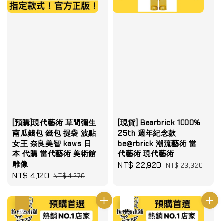
[預購]現代藝術 草間彌生
[現貨] Bearbrick 1000%
南瓜錢包 錢包 提袋 波點
25th 週年紀念款
女王 奈良美智 kaws 日
be@rbrick 潮流藝術 當
本 代購 當代藝術 美術館
代藝術 現代藝術
雕像
Sale
NT$ 22,920
Regular
NT$ 23,320
Sale
NT$ 4,120
Regular
NT$ 4,270
price
price
price
price
優惠
優惠
售完