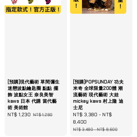
[預購]現代藝術 草間彌生
[預購]POPSUNDAY 功夫
迷戀波點鑰匙圈 點點 擺
米奇 全球限量200體 潮
飾 波點女王 奈良美智
流藝術 現代藝術 大娃
kaws 日本 代購 當代藝
mickey kaws 村上隆 迪
術 美術館
士尼
Sale
NT$ 1,230
Regular
Sale
NT$ 3,380
-
NT$
NT$ 1,290
price
price
price
8,400
Regular
NT$ 3,480
-
NT$ 8,600
price