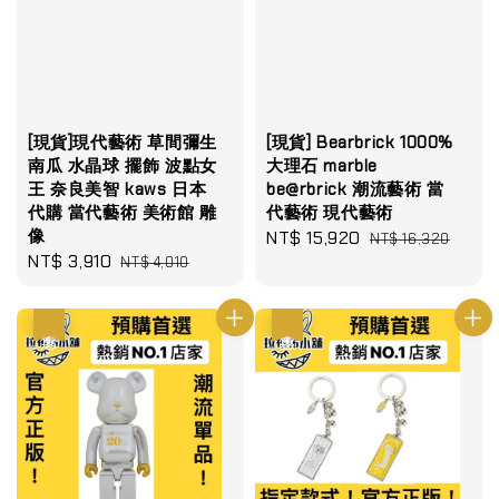
[現貨]現代藝術 草間彌生
[現貨] Bearbrick 1000%
南瓜 水晶球 擺飾 波點女
大理石 marble
王 奈良美智 kaws 日本
be@rbrick 潮流藝術 當
代購 當代藝術 美術館 雕
代藝術 現代藝術
像
Sale
NT$ 15,920
Regular
NT$ 16,320
Sale
NT$ 3,910
Regular
NT$ 4,010
price
price
price
price
優惠
優惠