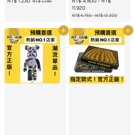
Sale
NT$ 1,230
Regular
Sale
NT$ 4,600
-
NT$
NT$ 1,290
price
price
price
11,920
Regular
NT$ 4,750
-
NT$ 12,320
price
優惠
優惠