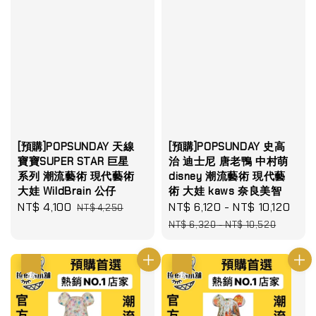
[預購]POPSUNDAY 天線
[預購]POPSUNDAY 史高
寶寶SUPER STAR 巨星
治 迪士尼 唐老鴨 中村萌
系列 潮流藝術 現代藝術
disney 潮流藝術 現代藝
大娃 WildBrain 公仔
術 大娃 kaws 奈良美智
Sale
NT$ 4,100
Regular
Sale
NT$ 6,120
-
NT$ 10,120
Reg
NT$ 4,250
price
price
price
pri
NT$ 6,320
-
NT$ 10,520
優惠
優惠