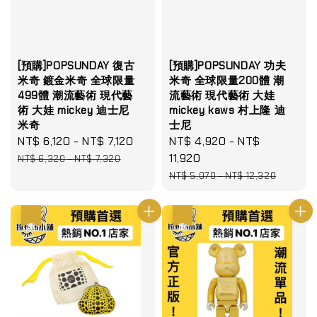
[預購]POPSUNDAY 復古
[預購]POPSUNDAY 功夫
米奇 鍍金米奇 全球限量
米奇 全球限量200體 潮
499體 潮流藝術 現代藝
流藝術 現代藝術 大娃
術 大娃 mickey 迪士尼
mickey kaws 村上隆 迪
米奇
士尼
Sale
NT$ 6,120
-
NT$ 7,120
Regular
Sale
NT$ 4,920
-
NT$
price
price
price
11,920
NT$ 6,320
-
NT$ 7,320
Regular
NT$ 5,070
-
NT$ 12,320
price
優惠
優惠