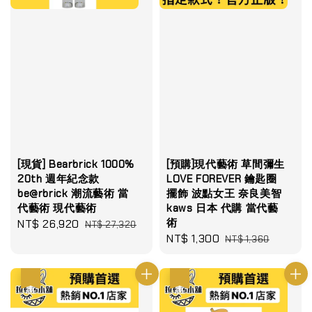
[現貨] Bearbrick 1000%
[預購]現代藝術 草間彌生
20th 週年紀念款
LOVE FOREVER 鑰匙圈
be@rbrick 潮流藝術 當
擺飾 波點女王 奈良美智
代藝術 現代藝術
kaws 日本 代購 當代藝
術
Sale
NT$ 26,920
Regular
NT$ 27,320
Sale
NT$ 1,300
Regular
price
price
NT$ 1,360
price
price
優惠
優惠