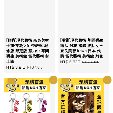
[預購]現代藝術 奈良美智
[現貨]現代藝術 草間彌生
手旗信號少女 帶錶框 紀
南瓜 雕塑 擺飾 波點女王
念版 限定版 努力中 草間
奈良美智 kaws 日本 代
彌生 美術館 當代藝術 村
購 當代藝術 美術館 雕像
上隆
Sale
NT$ 6,620
Regular
NT$ 6,820
Sale
NT$ 3,910
Regular
NT$ 4,010
price
price
price
price
優惠
優惠