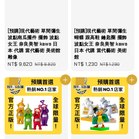
[預購]現代藝術 草間彌生
[預購]現代藝術 草間彌生
波點南瓜擺件 擺飾 波點
蝴蝶 跟高鞋 鑰匙圈 擺飾
女王 奈良美智 kaws 日
波點女王 奈良美智 kaws
本 代購 當代藝術 美術館
日本 代購 當代藝術 美術
雕像
館
Sale
NT$ 9,620
Regular
Sale
NT$ 1,230
Regular
NT$ 9,820
NT$ 1,290
price
price
price
price
優惠
優惠