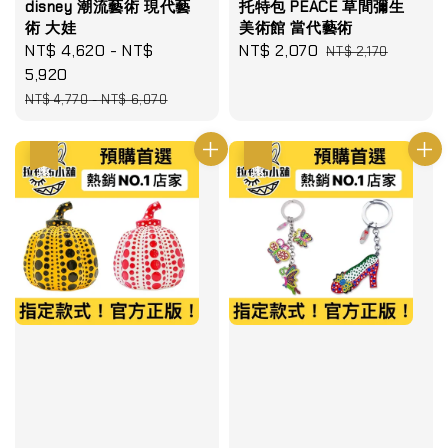
disney 潮流藝術 現代藝
托特包 PEACE 草間彌生
術 大娃
美術館 當代藝術
Sale
NT$ 4,620
-
NT$
Sale
NT$ 2,070
Regular
NT$ 2,170
price
5,920
price
price
Regular
NT$ 4,770
-
NT$ 6,070
price
優惠
優惠