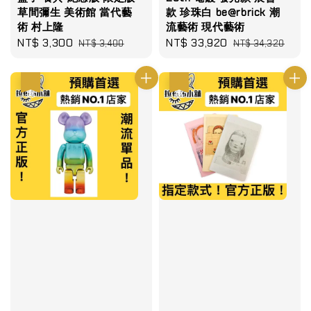
草間彌生 美術館 當代藝
款 珍珠白 be@rbrick 潮
術 村上隆
流藝術 現代藝術
Sale
NT$ 3,300
Regular
Sale
NT$ 33,920
Regular
NT$ 3,400
NT$ 34,320
price
price
price
price
優惠
優惠