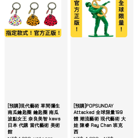
[預購]現代藝術 草間彌生
[預購]POPSUNDAY
南瓜鑰匙圈 鑰匙圈 南瓜
Attacked 全球限量199
波點女王 奈良美智 kaws
體 潮流藝術 現代藝術 大
日本 代購 當代藝術 美術
娃 陳睿 Ray Chan 班克
館
西