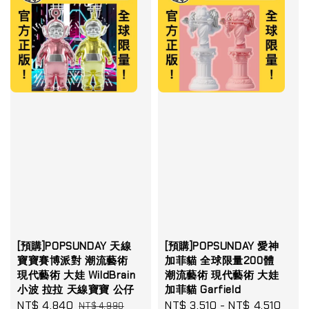
[預購]POPSUNDAY 天線
[預購]POPSUNDAY 愛神
寶寶賽博派對 潮流藝術
加菲貓 全球限量200體
現代藝術 大娃 WildBrain
潮流藝術 現代藝術 大娃
小波 拉拉 天線寶寶 公仔
加菲貓 Garfield
Sale
NT$ 4,840
Regular
Sale
NT$ 3,510
-
NT$ 4,510
Reg
NT$ 4,990