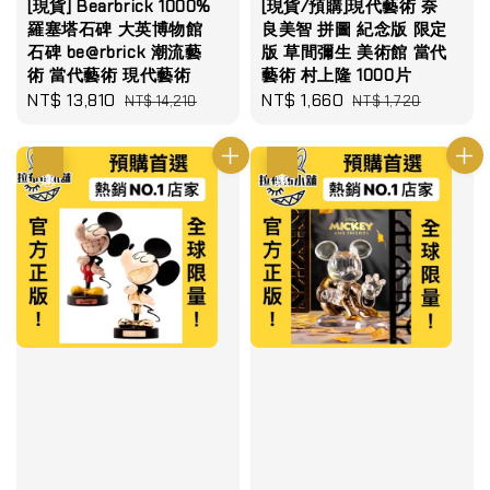
[現貨] Bearbrick 1000%
[現貨/預購]現代藝術 奈
羅塞塔石碑 大英博物館
良美智 拼圖 紀念版 限定
石碑 be@rbrick 潮流藝
版 草間彌生 美術館 當代
術 當代藝術 現代藝術
藝術 村上隆 1000片
Sale
NT$ 13,810
Regular
Sale
NT$ 1,660
Regular
NT$ 14,210
NT$ 1,720
price
price
price
price
優惠
優惠