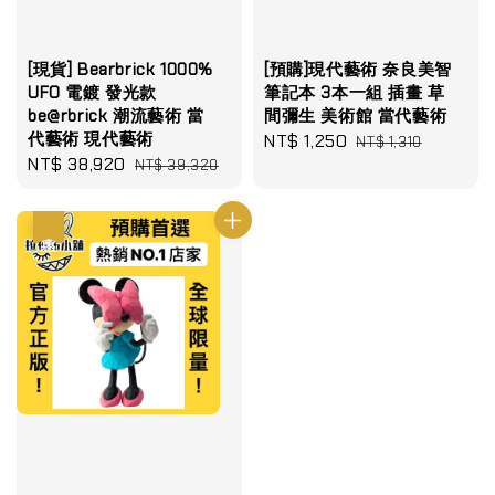
[現貨] Bearbrick 1000%
[預購]現代藝術 奈良美智
UFO 電鍍 發光款
筆記本 3本一組 插畫 草
be@rbrick 潮流藝術 當
間彌生 美術館 當代藝術
代藝術 現代藝術
Sale
NT$ 1,250
Regular
NT$ 1,310
Sale
NT$ 38,920
Regular
NT$ 39,320
price
price
price
price
優惠