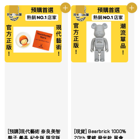
優惠
優惠
[預購]現代藝術 奈良美智
[現貨] Bearbrick 1000%
盤子 餐具 紀念版 限定版
20th 電鍍 發光款 展會