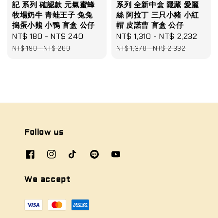
記 系列 確認款 元氣蜜蜂
系列 全新中盒 隱藏 愛麗
牧場奶牛 青蛙王子 兔兔
絲 阿拉丁 三只小豬 小紅
搗蛋小熊 小鴨 盲盒 公仔
帽 皮諾曹 盲盒 公仔
Sale
NT$ 180
-
NT$ 240
Regular
Sale
NT$ 1,310
-
NT$ 2,232
Regu
price
price
price
pric
NT$ 190
-
NT$ 260
NT$ 1,370
-
NT$ 2,332
Follow us
We accept