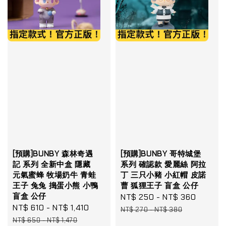
[預購]BUNBY 森林奇遇
[預購]BUNBY 哥特城堡
記 系列 全新中盒 隱藏
系列 確認款 愛麗絲 阿拉
元氣蜜蜂 牧場奶牛 青蛙
丁 三只小豬 小紅帽 皮諾
王子 兔兔 搗蛋小熊 小鴨
曹 狐狸王子 盲盒 公仔
盲盒 公仔
Sale
NT$ 250
-
NT$ 360
Regula
Sale
NT$ 610
-
NT$ 1,410
Regular
price
price
NT$ 270
-
NT$ 380
price
price
NT$ 650
-
NT$ 1,470