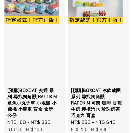
[預購]BOXCAT 交通 系
[預購]BOXCAT 冰飲成團
列 尋找獨角獸 RATOKIM
系列 尋找獨角獸
章魚小丸子車 小地鐵 小
RATOKIM 可樂 咖啡 香蕉
飛機 小警車 盲盒 盒玩
牛奶 檸檬汽水 珍珠奶茶
公仔
巧克力 盲盒
Sale
NT$ 160
-
NT$ 380
Regular
Sale
NT$ 230
-
NT$ 640
Regula
price
price
price
price
NT$ 170
-
NT$ 400
NT$ 250
-
NT$ 680