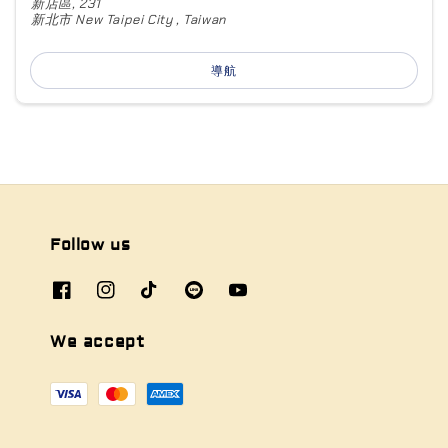
新店區, 231
新北市 New Taipei City , Taiwan
導航
Follow us
We accept