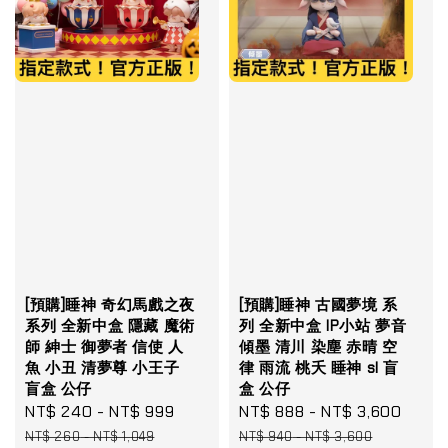
[預購]睡神 奇幻馬戲之夜
[預購]睡神 古國夢境 系
系列 全新中盒 隱藏 魔術
列 全新中盒 IP小站 夢音
師 紳士 御夢者 信使 人
傾墨 清川 染塵 赤晴 空
魚 小丑 清夢尊 小王子
律 雨流 桃夭 睡神 sl 盲
盲盒 公仔
盒 公仔
Sale
NT$ 240
-
NT$ 999
Regular
Sale
NT$ 888
-
NT$ 3,600
Regu
price
price
price
pric
NT$ 260
-
NT$ 1,049
NT$ 940
-
NT$ 3,600