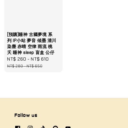
[預購]睡神 古國夢境 系
列 IP小站 夢音 傾墨 清川
染塵 赤晴 空律 雨流 桃
夭 睡神 sleep 盲盒 公仔
Sale
NT$ 260
-
NT$ 610
Regular
price
price
NT$ 280
-
NT$ 650
Follow us