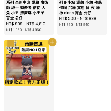
系列 全新中盒 隱藏 魔術
列 IP小站 遐想 小憩 催眠
師 紳士 御夢者 信使 人
催眠 沉睡 冥想 日 夜 睡
魚 小丑 清夢尊 小王子
神 sleep 盲盒 公仔
盲盒 公仔
Sale
NT$ 500
-
NT$ 888
Regula
Sale
NT$ 999
-
NT$ 4,810
Regular
price
price
NT$ 530
-
NT$ 940
price
price
NT$ 1,050
-
NT$ 4,960
優惠