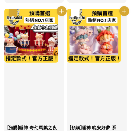
優惠
優惠
售完
[預購]睡神 奇幻馬戲之夜
[預購]睡神 晚安好夢 系