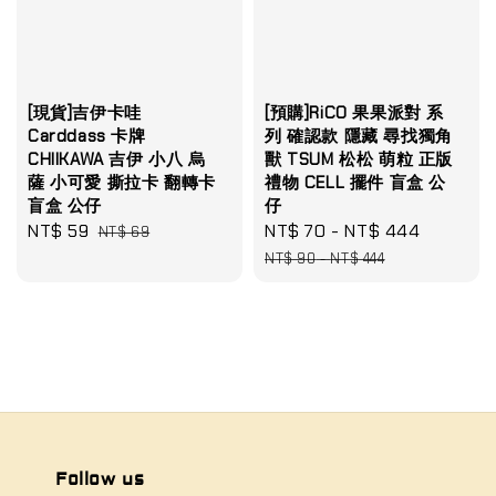
[現貨]吉伊卡哇
[預購]RiCO 果果派對 系
Carddass 卡牌
列 確認款 隱藏 尋找獨角
CHIIKAWA 吉伊 小八 烏
獸 TSUM 松松 萌粒 正版
薩 小可愛 撕拉卡 翻轉卡
禮物 CELL 擺件 盲盒 公
盲盒 公仔
仔
Sale
NT$ 59
Regular
Sale
NT$ 70
-
NT$ 444
Regular
NT$ 69
price
price
price
price
NT$ 90
-
NT$ 444
Follow us