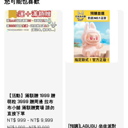
您可能也喜歡
優惠
【活動】滿額贈 1999 贈
萌粒 3999 贈周邊 拉布
布小舖 滿額贈賣場 請勿
直接下單
Sale
NT$ 999
-
NT$ 9,999
Regular
[預購]LABUBU 坐坐派對
price
price
NT$ 1,000
-
NT$ 10,000