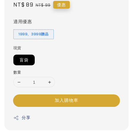
Sale
NT$ 89
Regular
優惠
NT$ 99
price
price
適用優惠
1999、3999贈品
現貨
盲袋
數量
加入購物車
分享