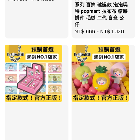
系列 盲抽 確認款 泡泡瑪
特 popmart 拉布布 糖膠
掛件 毛絨 二代 盲盒 公
仔
Regular
NT$ 666
-
NT$ 1,020
price
優惠
優惠