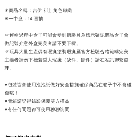
☀商品名稱：吉伊卡哇 角色磁鐵
☀一中盒：14 盲抽
☞運輸過程中盒子可能會受到擠壓且為標示確認商品盒子會
做記號介意外盒完美者請不要下標。
☞玩具大量生產偶有瑕疵塗裝瑕疵屬官方檢驗合格範疇完美
主義者請勿下標若重大瑕疵（缺件、斷件）請在私訊聯繫處
理。
♥包裝皆會使用泡泡紙做好安全措施確保商品在箱子中不會碰
傷哦！
♥開箱請記得錄影保障雙方權益
♥有任何問題都可使用聊聊詢問