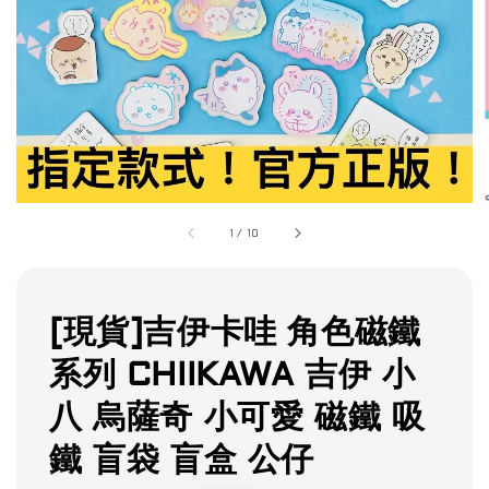
1
/
10
[現貨]吉伊卡哇 角色磁鐵
系列 CHIIKAWA 吉伊 小
八 烏薩奇 小可愛 磁鐵 吸
鐵 盲袋 盲盒 公仔