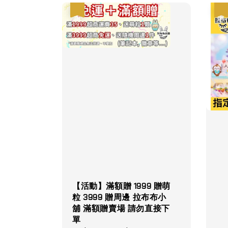
優惠
優惠
【活動】滿額贈 1999 贈萌
粒 3999 贈周邊 拉布布小
舖 滿額贈賣場 請勿直接下
單