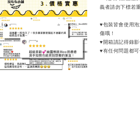
義者請勿下標若
♥包裝皆會使用
傷哦！
♥開箱請記得錄
♥有任何問題都