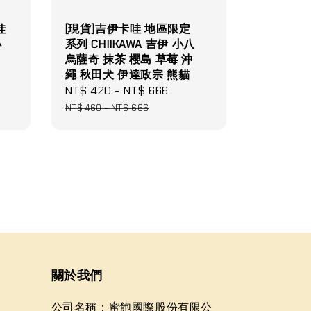
娃
[現貨]吉伊卡哇 地區限定
小
系列 CHIIKAWA 吉伊 小八
烏薩奇 抹茶 櫻島 草莓 沖
繩 秋田犬 伊達政宗 熊貓
Sale
NT$ 420
-
NT$ 666
Regular
price
price
NT$ 460
-
NT$ 666
關於我們
公司名稱：蜜飽國際股份有限公