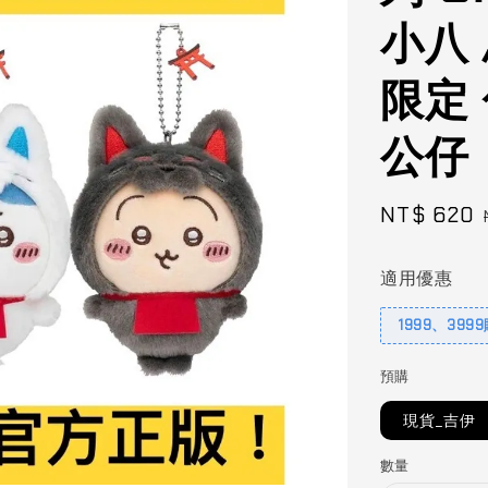
小八
限定
公仔
Sale
NT$ 620
price
適用優惠
1999、399
預購
現貨_吉伊
數量