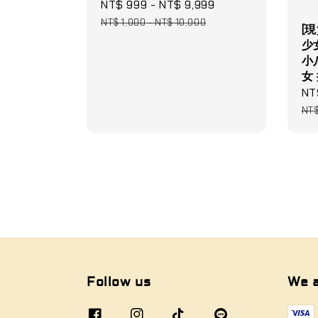
Sale
NT$ 999
-
NT$ 9,999
Regular
price
price
NT$ 1,000
-
NT$ 10,000
[
少女
小
女
Sa
NT
pri
NT
Follow us
We 