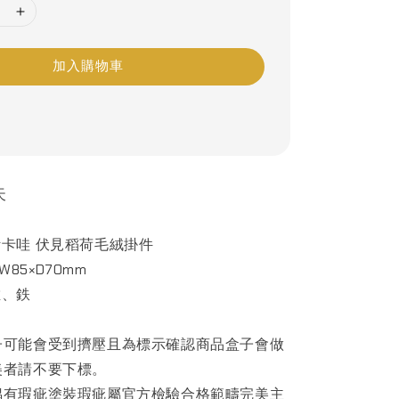
加入購物車
天
卡哇 伏見稻荷毛絨掛件
W85×D70mm
維、鉄
子可能會受到擠壓且為標示確認商品盒子會做
美者請不要下標。
偶有瑕疵塗裝瑕疵屬官方檢驗合格範疇完美主