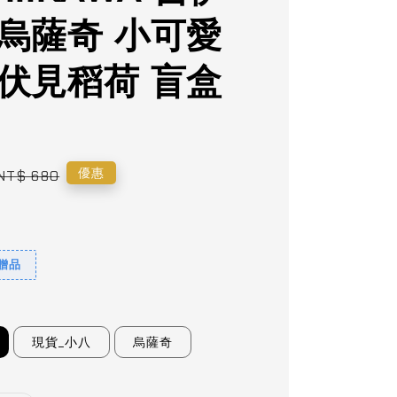
 烏薩奇 小可愛
 伏見稻荷 盲盒
Regular
優惠
NT$ 680
price
9贈品
現貨_小八
烏薩奇