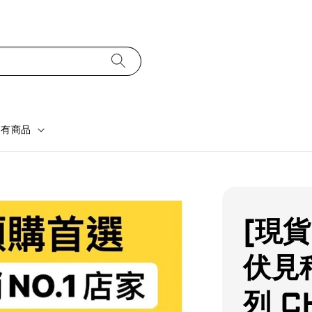
所有商品
[現
伏見
列 C