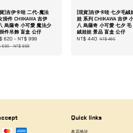
現貨]吉伊卡哇 二代-魔法
[現貨]吉伊卡哇 七夕毛絨
掛件 CHIIKAWA 吉伊
娃 系列 CHIIKAWA 吉伊 
八 烏薩奇 小可愛 魔法少
八 烏薩奇 小可愛 七夕 毛
 掛件吊飾 盲盒 公仔
絨娃娃 景品 盲盒 公仔
le
$ 620
-
NT$ 999
Regular
Sale
NT$ 440
Regular
NT$ 480
ce
price
price
price
$ 690
-
NT$ 999
accept
Quick links
本店地址