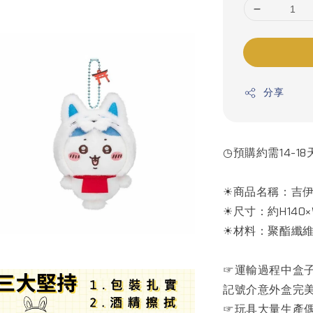
分享
◷預購約需14-18
☀商品名稱：吉伊
☀尺寸：約H140×
☀材料：聚酯纖
☞運輸過程中盒
記號介意外盒完
☞玩具大量生產