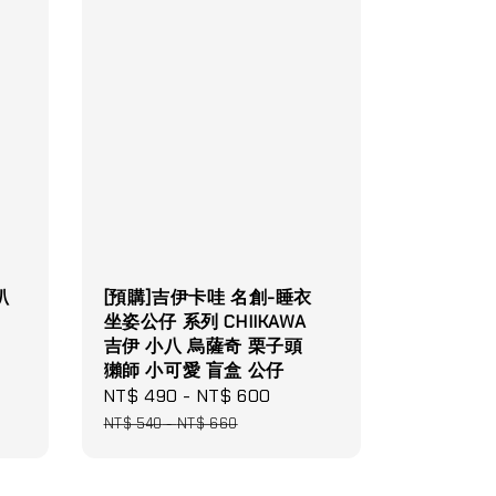
趴
[預購]吉伊卡哇 名創-睡衣
坐姿公仔 系列 CHIIKAWA
吉伊 小八 烏薩奇 栗子頭
獺師 小可愛 盲盒 公仔
Sale
NT$ 490
-
NT$ 600
Regular
price
price
NT$ 540
-
NT$ 660