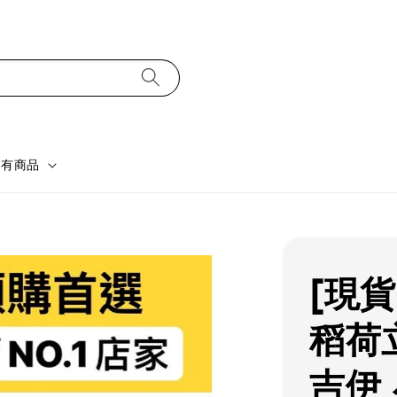
所有商品
[現
稻荷立
吉伊 