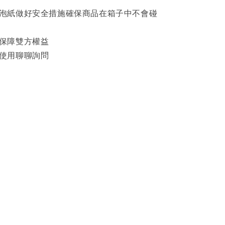
泡泡紙做好安全措施確保商品在箱子中不會碰
影保障雙方權益
可使用聊聊詢問