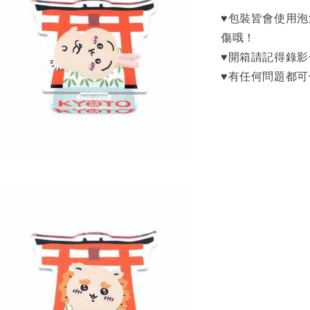
♥包裝皆會使用
傷哦！
♥開箱請記得錄
♥有任何問題都