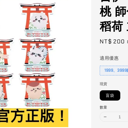
桃 師
稻荷 
Sale
NT$ 200
price
適用優惠
1999、399
現貨
盲袋
數量