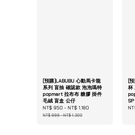
[預購]LABUBU 心動馬卡龍
[
系列 盲抽 確認款 泡泡瑪特
杯
popmart 拉布布 糖膠 掛件
po
毛絨 盲盒 公仔
S
Sale
NT$ 950
-
NT$ 1,180
Regular
Re
NT
price
price
pri
NT$ 999
-
NT$ 1,300