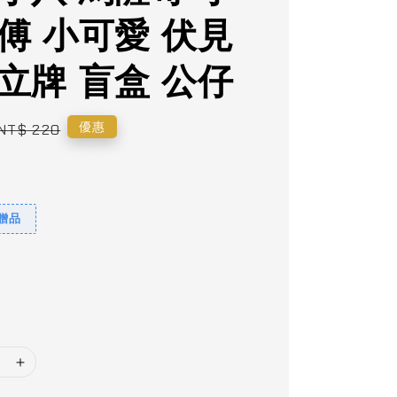
傅 小可愛 伏見
立牌 盲盒 公仔
Regular
優惠
NT$ 220
price
9贈品