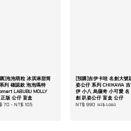
預購]泡泡萌粒 冰淇淋甜筒
[預購]吉伊卡哇 名創大號
 系列 確認款 泡泡瑪特
姿公仔 系列 CHIIKAWA 吉
pmart LABUBU MOLLY
伊 小八 烏薩奇 小可愛 名
P 正版 公仔 盲盒
創 趴姿公仔 盲盒 公仔
gular
$ 70
-
NT$ 105
Sale
NT$ 990
Regular
NT$ 1,080
ce
price
price