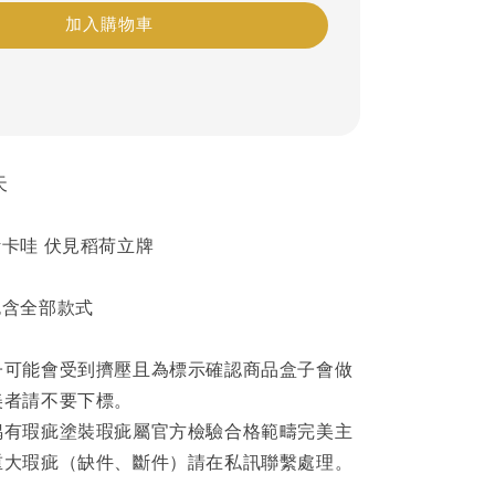
加入購物車
天
卡哇 伏見稻荷立牌
包含全部款式
子可能會受到擠壓且為標示確認商品盒子會做
美者請不要下標。
偶有瑕疵塗裝瑕疵屬官方檢驗合格範疇完美主
重大瑕疵（缺件、斷件）請在私訊聯繫處理。