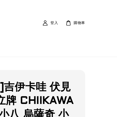
登入
購物車
貨]吉伊卡哇 伏見
牌 CHIIKAWA
小八 烏薩奇 小