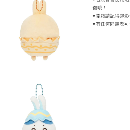
傷哦！
♥開箱請記得錄
♥有任何問題都