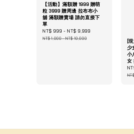
【活動】滿額贈 1999 贈萌
粒 3999 贈周邊 拉布布小
舖 滿額贈賣場 請勿直接下
單
Sale
NT$ 999
-
NT$ 9,999
Regular
price
price
NT$ 1,000
-
NT$ 10,000
[
少女
小
女
Sa
NT
pri
NT