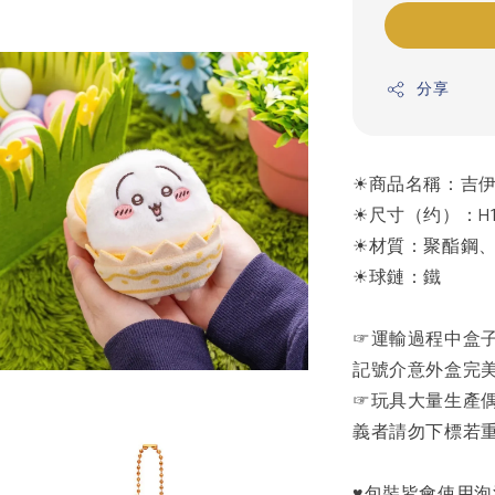
分享
☀商品名稱：吉伊
☀尺寸（约）：H13
☀材質：聚酯鋼
☀球鏈：鐵
☞運輸過程中盒
記號介意外盒完
☞玩具大量生產
義者請勿下標若
♥包裝皆會使用