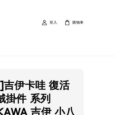
登入
購物車
貨]吉伊卡哇 復活
絨掛件 系列
IKAWA 吉伊 小八