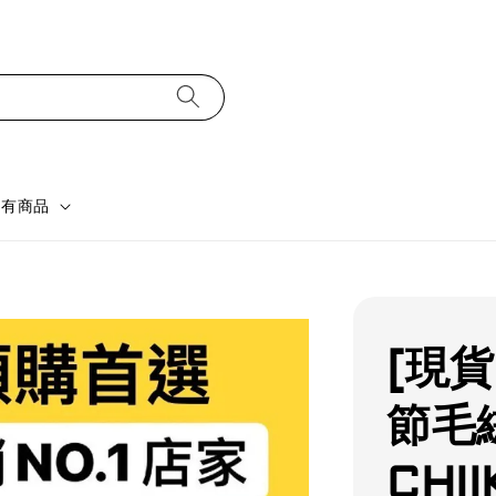
所有商品
[現
節毛
CHI