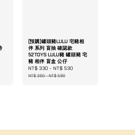
[預購]罐頭豬LULU 宅豬相
特
伴 系列 盲抽 確認款
主
52TOYS LULU豬 罐頭豬 宅
豬 相伴 盲盒 公仔
ular
Sale
NT$ 330
-
NT$ 530
Regular
e
price
price
NT$ 360
-
NT$ 590