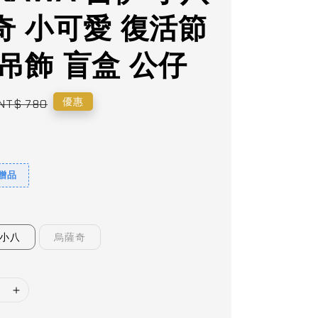
奇 小可愛 復活節
吊飾 盲盒 公仔
Regular
優惠
NT$ 780
price
9贈品
小八
烏薩奇