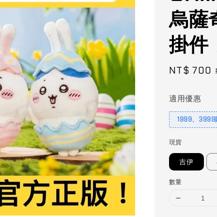
烏薩
掛件 
Sale
NT$ 700
price
適用優惠
1999、399
現貨
吉伊
數量