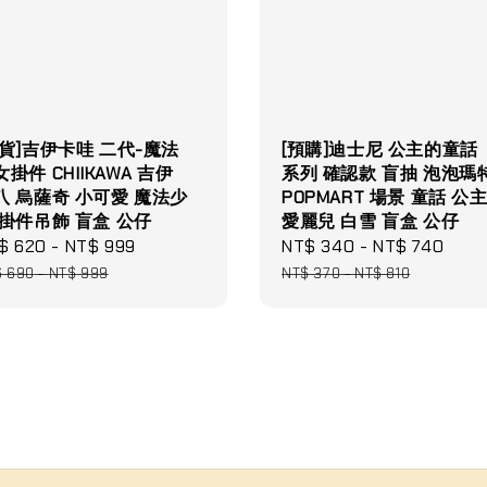
現貨]吉伊卡哇 二代-魔法
[預購]迪士尼 公主的童話
掛件 CHIIKAWA 吉伊
系列 確認款 盲抽 泡泡瑪
八 烏薩奇 小可愛 魔法少
POPMART 場景 童話 公
 掛件吊飾 盲盒 公仔
愛麗兒 白雪 盲盒 公仔
le
$ 620
-
NT$ 999
Regular
Sale
NT$ 340
-
NT$ 740
Reg
ce
price
price
pric
$ 690
-
NT$ 999
NT$ 370
-
NT$ 810