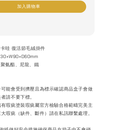
加入購物車
卡哇 復活節毛絨掛件
0×W90×D60mm
、聚氨酯、尼龍、鐵
子可能會受到擠壓且為標示確認商品盒子會做
美者請不要下標。
偶有瑕疵塗裝瑕疵屬官方檢驗合格範疇完美主
重大瑕疵（缺件、斷件）請在私訊聯繫處理。
泡泡紙做好安全措施確保商品在箱子中不會碰