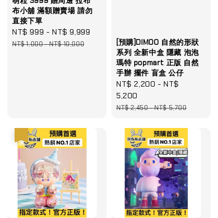
萌粒 3999 贈周邊 拉布
布小舖 滿額贈賣場 請勿
直接下單
Sale
NT$ 999
-
NT$ 9,999
Regular
[預購]DIMOO 自然的形狀
price
price
NT$ 1,000
-
NT$ 10,000
系列 全新中盒 隱藏 泡泡
瑪特 popmart 正版 自然
手辦 擺件 盲盒 公仔
Sale
NT$ 2,200
-
NT$
price
5,200
Regular
NT$ 2,450
-
NT$ 5,700
price
優惠