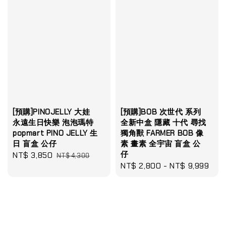
[預購]PINOJELLY 大娃
[預購]BOB 次世代 系列
永遠生日快樂 泡泡瑪特
全新中盒 隱藏 十代 尋找
popmart PINO JELLY 生
獨角獸 FARMER BOB 像
日 盲盒 公仔
素 畫素 全宇宙 盲盒 公
仔
Sale
NT$ 3,850
Regular
NT$ 4,300
Regular
NT$ 2,800
-
NT$ 9,999
price
price
price