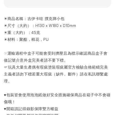
☀商品名稱：吉伊卡哇 撲克牌小包
☀尺寸（大約）：H130 x W180 x D10mm
☀重（大約）：45克
☀材料：聚酯，棉花，PU
☞運輸過程中盒子可能會受到擠壓且為標示確認商品盒子會
做記號介意外盒完美者請不要下標。
☞玩具大量生產偶有瑕疵塗裝瑕疵屬官方檢驗合格範疇完美
主義者請勿下標若重大瑕疵（缺件、斷件）請在私訊聯繫處
理。
♥包裝皆會使用泡泡紙做好安全措施確保商品在箱子中不會碰
傷哦！
♥開箱請記得錄影保障雙方權益