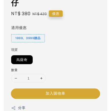
仔
Sale
NT$ 380
Regular
優惠
NT$ 420
price
price
適用優惠
1999、3999贈品
現貨
烏薩奇
數量
加入購物車
分享