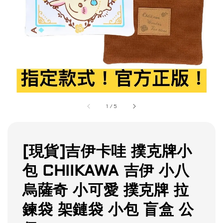
1
/
5
[現貨]吉伊卡哇 撲克牌小
包 CHIIKAWA 吉伊 小八
烏薩奇 小可愛 撲克牌 拉
鍊袋 架鏈袋 小包 盲盒 公