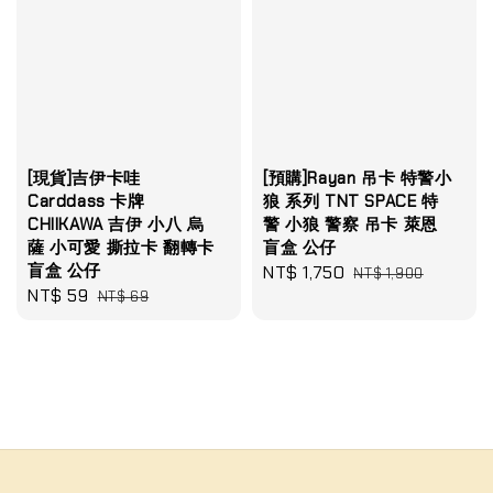
[現貨]吉伊卡哇
[預購]Rayan 吊卡 特警小
Carddass 卡牌
狼 系列 TNT SPACE 特
CHIIKAWA 吉伊 小八 烏
警 小狼 警察 吊卡 萊恩
薩 小可愛 撕拉卡 翻轉卡
盲盒 公仔
盲盒 公仔
Sale
NT$ 1,750
Regular
NT$ 1,900
Sale
NT$ 59
Regular
NT$ 69
price
price
price
price