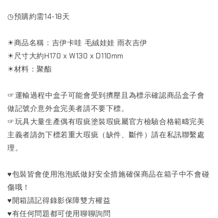
◷預購約需14-18天
☀商品名稱：吉伊卡哇 毛絨娃娃 雨衣吉伊
☀尺寸大約H170 x W130 x D110mm
☀材料：聚酯
☞運輸過程中盒子可能會受到擠壓且為標示確認商品盒子會
做記號介意外盒完美者請不要下標。
☞玩具大量生產偶有瑕疵塗裝瑕疵屬官方檢驗合格範疇完美
主義者請勿下標若重大瑕疵（缺件、斷件）請在私訊聯繫處
理。
♥包裝皆會使用泡泡紙做好安全措施確保商品在箱子中不會碰
傷哦！
♥開箱請記得錄影保障雙方權益
♥有任何問題都可使用聊聊詢問