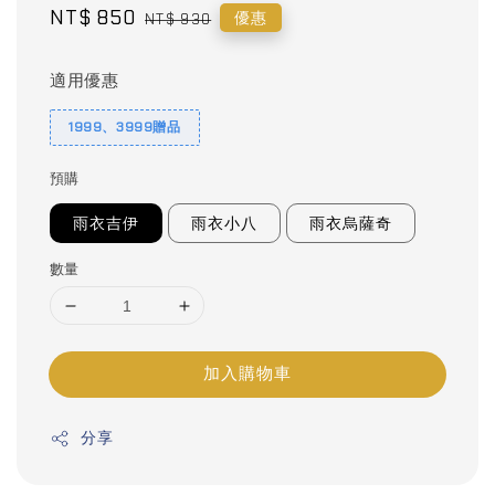
Sale
NT$ 850
Regular
優惠
NT$ 930
price
price
適用優惠
1999、3999贈品
預購
雨衣吉伊
雨衣小八
雨衣烏薩奇
數量
加入購物車
分享