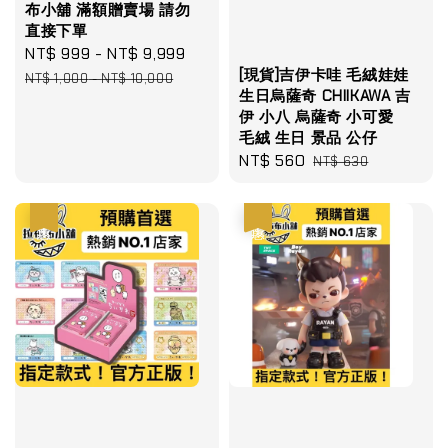
布小舖 滿額贈賣場 請勿
直接下單
Sale
NT$ 999
-
NT$ 9,999
Regular
[現貨]吉伊卡哇 毛絨娃娃
price
price
NT$ 1,000
-
NT$ 10,000
生日烏薩奇 CHIIKAWA 吉
伊 小八 烏薩奇 小可愛
毛絨 生日 景品 公仔
Sale
NT$ 560
Regular
NT$ 630
price
price
優惠
優惠