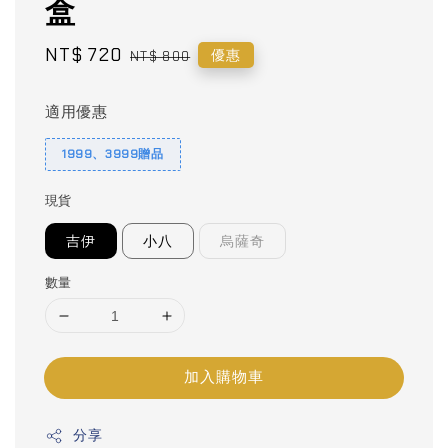
盒
Sale
NT$ 720
Regular
優惠
NT$ 800
price
price
適用優惠
1999、3999贈品
現貨
吉伊
小八
烏薩奇
數量
加入購物車
分享