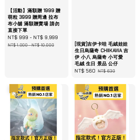
【活動】滿額贈 1999 贈
萌粒 3999 贈周邊 拉布
布小舖 滿額贈賣場 請勿
直接下單
Sale
NT$ 999
-
NT$ 9,999
Regular
[現貨]吉伊卡哇 毛絨娃娃
price
price
NT$ 1,000
-
NT$ 10,000
生日烏薩奇 CHIIKAWA 吉
伊 小八 烏薩奇 小可愛
毛絨 生日 景品 公仔
Sale
NT$ 560
Regular
NT$ 630
price
price
優惠
優惠