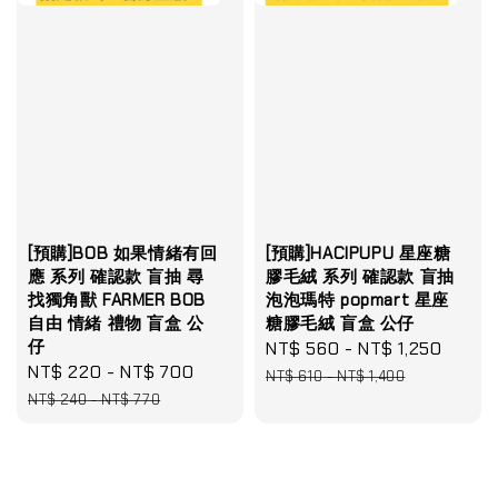
[預購]BOB 如果情緒有回
[預購]HACIPUPU 星座糖
應 系列 確認款 盲抽 尋
膠毛絨 系列 確認款 盲抽
找獨角獸 FARMER BOB
泡泡瑪特 popmart 星座
自由 情緒 禮物 盲盒 公
糖膠毛絨 盲盒 公仔
仔
Sale
NT$ 560
-
NT$ 1,250
Regul
Sale
NT$ 220
-
NT$ 700
Regular
price
price
NT$ 610
-
NT$ 1,400
price
price
NT$ 240
-
NT$ 770