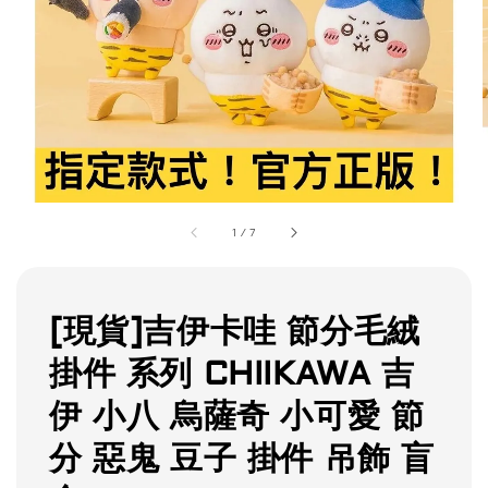
1
/
7
[現貨]吉伊卡哇 節分毛絨
掛件 系列 CHIIKAWA 吉
伊 小八 烏薩奇 小可愛 節
分 惡鬼 豆子 掛件 吊飾 盲