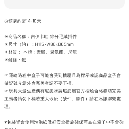
◷預購約需14-18天
☀商品名稱：吉伊卡哇 節分毛絨掛件
☀尺寸（约）：H115×W80×D65mm
☀材質： 本體：聚酯、聚氨酯、尼龍
☀鏈條：鐵
☞運輸過程中盒子可能會受到擠壓且為標示確認商品盒子會
做記號介意外盒完美者請不要下標。
☞玩具大量生產偶有瑕疵塗裝瑕疵屬官方檢驗合格範疇完美
主義者請勿下標若重大瑕疵（缺件、斷件）請在私訊聯繫處
理。
♥包裝皆會使用泡泡紙做好安全措施確保商品在箱子中不會碰