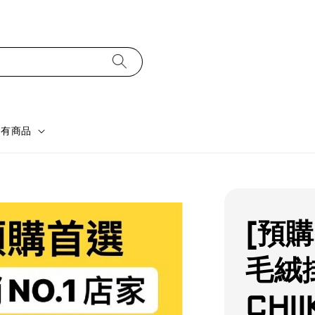
所有商品
[預
毛絨
CHI