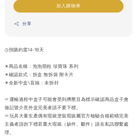
加入購物車
分享
◷預購約需14-18天
☀商品名稱：泡泡萌粒 珍寶珠 系列
☀確認款式：拆盒 無拆袋 附卡片
☀全新中盒\盲抽：未拆封
☞運輸過程中盒子可能會受到擠壓且為標示確認商品盒子會
做記號介意外盒完美者請不要下標。
☞玩具大量生產偶有瑕疵塗裝瑕疵屬官方檢驗合格範疇完美
主義者請勿下標若重大瑕疵（缺件、斷件）請在私訊聯繫處
理。