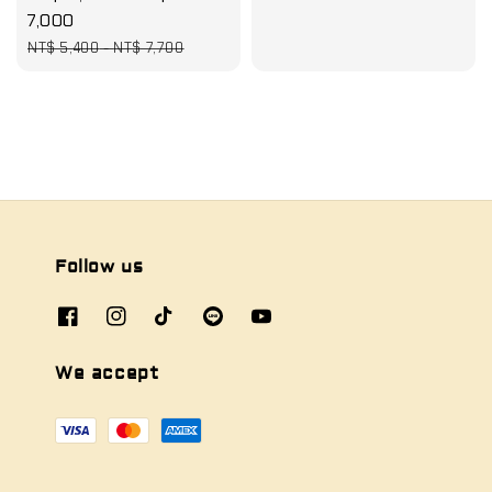
price
7,000
Regular
NT$ 5,400
-
NT$ 7,700
price
Follow us
We accept