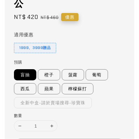
公
Sale
NT$ 420
Regular
優惠
NT$ 460
price
price
適用優惠
1999、3999贈品
預購
盲抽
橙子
菠蘿
葡萄
西瓜
蘋果
檸檬蘇打
全新中盒-請於賣場搜尋-珍寶珠
數量