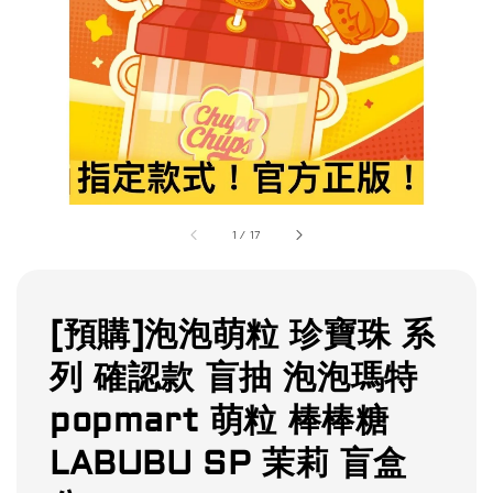
1
/
17
[預購]泡泡萌粒 珍寶珠 系
列 確認款 盲抽 泡泡瑪特
popmart 萌粒 棒棒糖
LABUBU SP 茉莉 盲盒