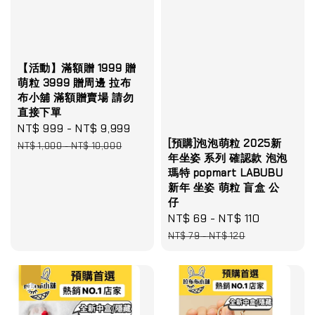
【活動】滿額贈 1999 贈
萌粒 3999 贈周邊 拉布
布小舖 滿額贈賣場 請勿
直接下單
Sale
NT$ 999
-
NT$ 9,999
Regular
[預購]泡泡萌粒 2025新
price
price
NT$ 1,000
-
NT$ 10,000
年坐姿 系列 確認款 泡泡
瑪特 popmart LABUBU
新年 坐姿 萌粒 盲盒 公
仔
Sale
NT$ 69
-
NT$ 110
Regular
price
price
NT$ 79
-
NT$ 120
優惠