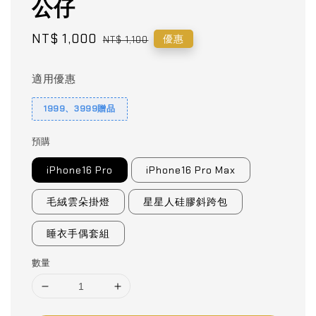
公仔
Sale
NT$ 1,000
Regular
優惠
NT$ 1,100
price
price
適用優惠
1999、3999贈品
預購
iPhone16 Pro
iPhone16 Pro Max
毛絨雲朵掛燈
星星人硅膠斜跨包
睡衣手偶套組
數量