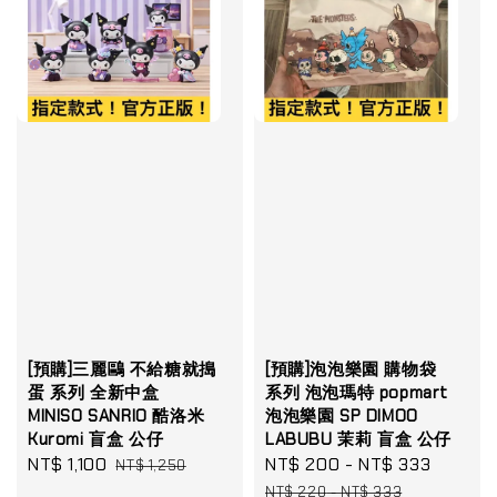
[預購]三麗鷗 不給糖就搗
[預購]泡泡樂園 購物袋
蛋 系列 全新中盒
系列 泡泡瑪特 popmart
MINISO SANRIO 酷洛米
泡泡樂園 SP DIMOO
Kuromi 盲盒 公仔
LABUBU 茉莉 盲盒 公仔
Sale
NT$ 1,100
Regular
Sale
NT$ 200
-
NT$ 333
Regula
NT$ 1,250
price
price
price
price
NT$ 220
-
NT$ 333