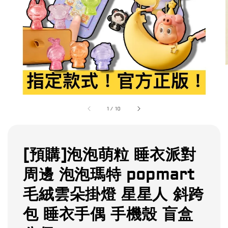
1
/
10
[預購]泡泡萌粒 睡衣派對
周邊 泡泡瑪特 popmart
毛絨雲朵掛燈 星星人 斜跨
包 睡衣手偶 手機殼 盲盒