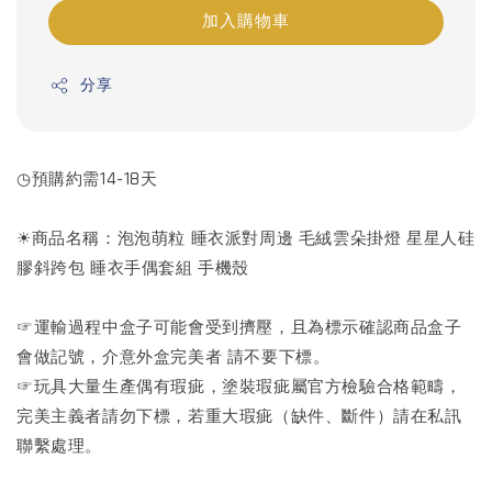
加入購物車
分享
◷預購約需14-18天
☀商品名稱：泡泡萌粒 睡衣派對周邊 毛絨雲朵掛燈 星星人硅
膠斜跨包 睡衣手偶套組 手機殼
☞運輸過程中盒子可能會受到擠壓，且為標示確認商品盒子
會做記號，介意外盒完美者 請不要下標。
☞玩具大量生產偶有瑕疵，塗裝瑕疵屬官方檢驗合格範疇，
完美主義者請勿下標，若重大瑕疵（缺件、斷件）請在私訊
聯繫處理。