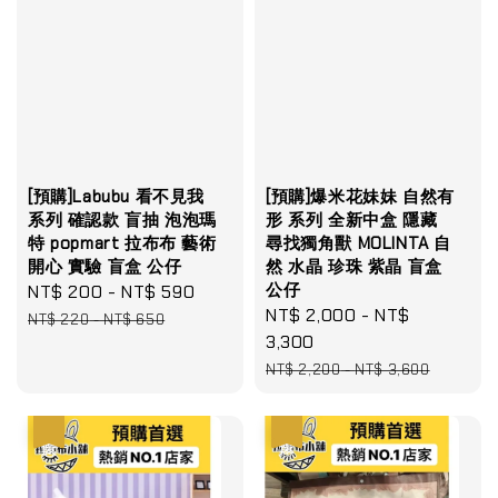
[預購]Labubu 看不見我
[預購]爆米花妹妹 自然有
系列 確認款 盲抽 泡泡瑪
形 系列 全新中盒 隱藏
特 popmart 拉布布 藝術
尋找獨角獸 MOLINTA 自
開心 實驗 盲盒 公仔
然 水晶 珍珠 紫晶 盲盒
公仔
Sale
NT$ 200
-
NT$ 590
Regular
Sale
NT$ 2,000
-
NT$
price
price
NT$ 220
-
NT$ 650
price
3,300
Regular
NT$ 2,200
-
NT$ 3,600
price
優惠
優惠