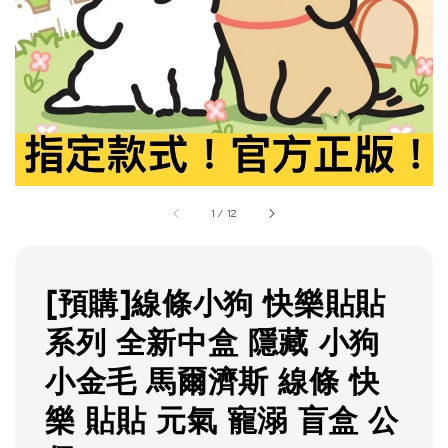
1
/
12
[預購]線條小狗 快樂貼貼
系列 全新中盒 隱藏 小狗
小金毛 馬爾濟斯 線條 快
樂 貼貼 元氣 寵溺 盲盒 公