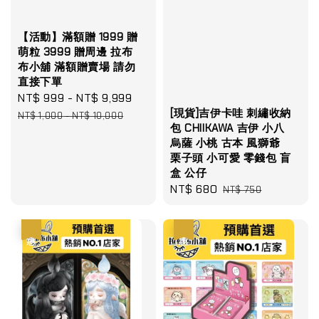
【活動】滿額贈 1999 贈
萌粒 3999 贈周邊 拉布
布小舖 滿額贈賣場 請勿
直接下單
Sale
NT$ 999
-
NT$ 9,999
Regular
[現貨]吉伊卡哇 刺繡收納
price
price
NT$ 1,000
-
NT$ 10,000
包 CHIIKAWA 吉伊 小八
烏薩 小桃 古本 風獅爺
栗子頭 小可愛 零錢包 盲
盒 公仔
Sale
NT$ 680
Regular
NT$ 750
price
price
優惠
優惠