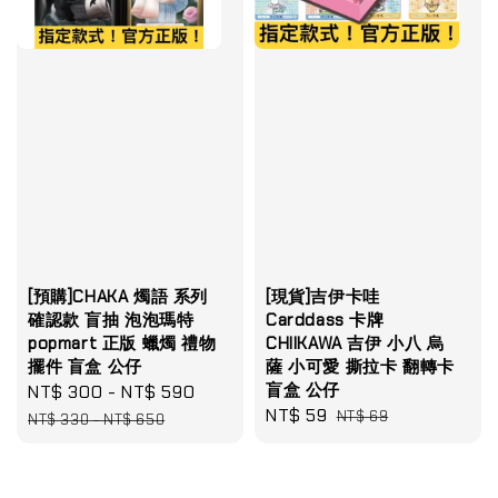
[預購]CHAKA 燭語 系列
[現貨]吉伊卡哇
確認款 盲抽 泡泡瑪特
Carddass 卡牌
popmart 正版 蠟燭 禮物
CHIIKAWA 吉伊 小八 烏
擺件 盲盒 公仔
薩 小可愛 撕拉卡 翻轉卡
盲盒 公仔
Sale
NT$ 300
-
NT$ 590
Regular
Sale
NT$ 59
Regular
price
price
NT$ 69
NT$ 330
-
NT$ 650
price
price