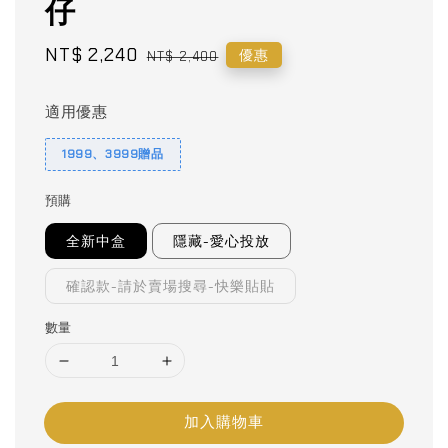
仔
Sale
NT$ 2,240
Regular
優惠
NT$ 2,400
price
price
適用優惠
1999、3999贈品
預購
全新中盒
隱藏-愛心投放
確認款-請於賣場搜尋-快樂貼貼
數量
加入購物車