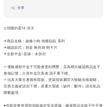
分享
◷預購約需14-18天
☀商品名稱：線條小狗 快樂貼貼 系列
☀確認款式：拆盒 無拆袋 附卡片
☀全新中盒\盲抽：未拆封
☞運輸過程中盒子可能會受到擠壓，且為標示確認商品盒子
會做記號，介意外盒完美者 請不要下標。
☞玩具大量生產偶有瑕疵，塗裝瑕疵屬官方檢驗合格範疇，
完美主義者請勿下標，若重大瑕疵（缺件、斷件）請在私訊
聯繫處理。
♥包裝皆會使用泡泡紙做好安全措施，確保商品在箱子中不會