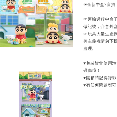
☀全新中盒\盲抽
☞運輸過程中盒
做記號，介意外盒
☞玩具大量生產
美主義者請勿下
處理。
♥包裝皆會使用
碰傷哦！
♥開箱請記得錄
♥有任何問題都