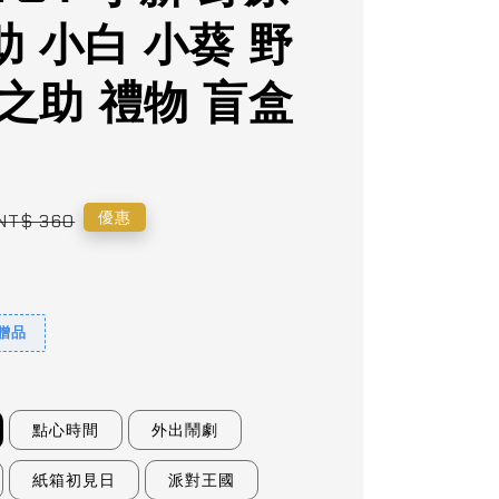
 小白 小葵 野
之助 禮物 盲盒
Regular
優惠
NT$ 360
price
9贈品
點心時間
外出鬧劇
紙箱初見日
派對王國