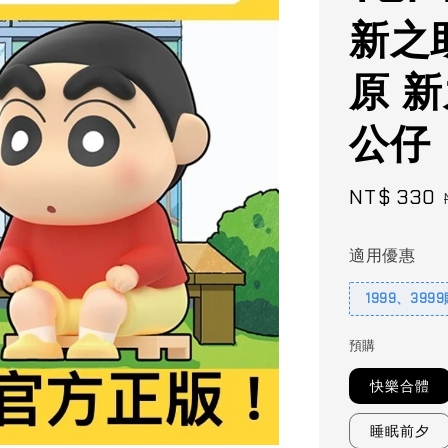
新之助
原 新
公仔
Sale
NT$ 330
price
適用優惠
1999、399
預購
快樂合體
睡眠前夕