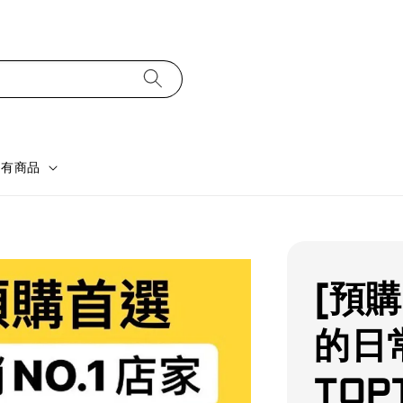
所有商品
[預
的日
TOP