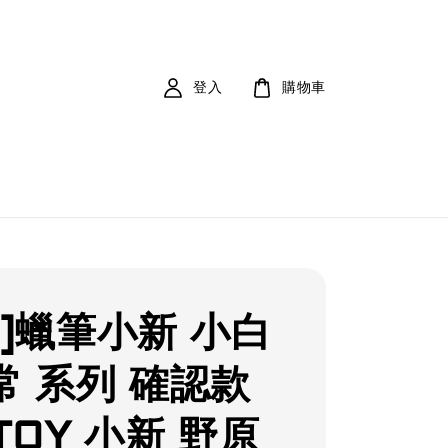
登入
購物車
購]蠟筆小新 小白
常 系列 確認款
TOY 小新 野原