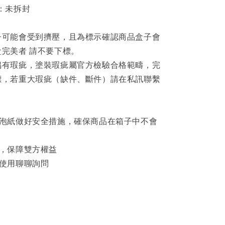
：未拆封
子可能會受到擠壓，且為標示確認商品盒子會
完美者 請不要下標。
偶有瑕疵，塗裝瑕疵屬官方檢驗合格範疇，完
標，若重大瑕疵（缺件、斷件）請在私訊聯繫
泡泡紙做好安全措施，確保商品在箱子中不會
影，保障雙方權益
可使用聊聊詢問