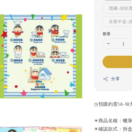
隱藏-請於
全新中盒-
數量
分享
◷預購約需14-18
☀商品名稱：蠟筆
☀確認款式：拆