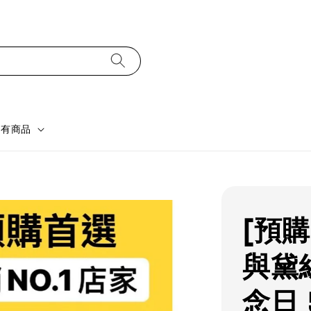
所有商品
[預
與黛
念日 