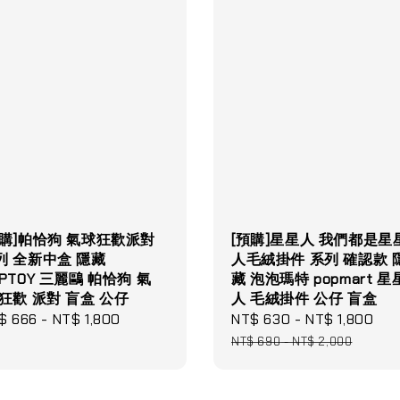
預購]帕恰狗 氣球狂歡派對
[預購]星星人 我們都是星
列 全新中盒 隱藏
人毛絨掛件 系列 確認款 
OPTOY 三麗鷗 帕恰狗 氣
藏 泡泡瑪特 popmart 星
 狂歡 派對 盲盒 公仔
人 毛絨掛件 公仔 盲盒
gular
$ 666
-
NT$ 1,800
Sale
NT$ 630
-
NT$ 1,800
Re
ce
price
pr
NT$ 690
-
NT$ 2,000