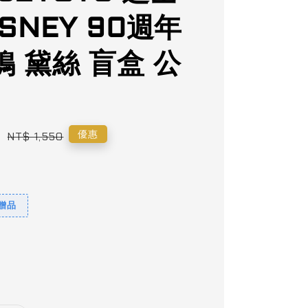
ISNEY 90週年
 黛絲 盲盒 公
0
Regular
優惠
NT$ 1,550
price
9贈品