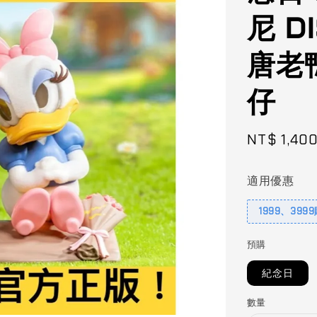
尼 D
唐老鴨
仔
Sale
NT$ 1,40
price
適用優惠
1999、399
預購
紀念日
數量