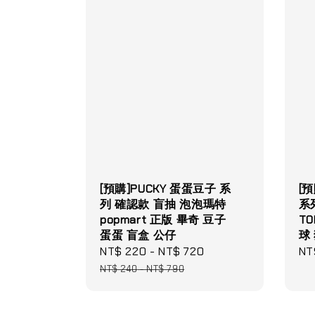
[預購]PUCKY 蛋蛋豆子 系
[
列 確認款 盲抽 泡泡瑪特
系
popmart 正版 畢奇 豆子
T
蛋蛋 盲盒 公仔
球
Sale
NT$ 220
-
NT$ 720
Regular
Re
NT
price
price
pri
NT$ 240
-
NT$ 790