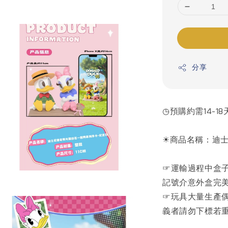
分享
◷預購約需14-18
☀商品名稱：迪士
☞運輸過程中盒
記號介意外盒完
☞玩具大量生產
義者請勿下標若