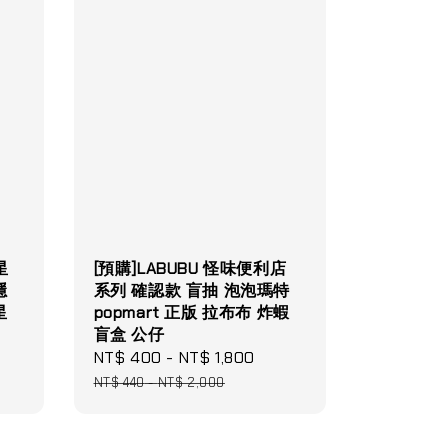
星
[預購]LABUBU 怪味便利店
隱
系列 確認款 盲抽 泡泡瑪特
星
popmart 正版 拉布布 炸蝦
盲盒 公仔
gular
Sale
NT$ 400
-
NT$ 1,800
Regular
ice
price
price
NT$ 440
-
NT$ 2,000