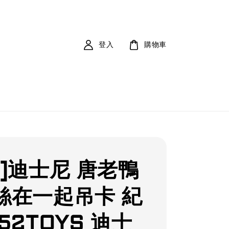
登入
購物車
購]迪士尼 唐老鴨
絲在一起吊卡 紀
52TOYS 迪士