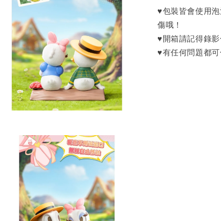
♥包裝皆會使用
傷哦！
♥開箱請記得錄
♥有任何問題都