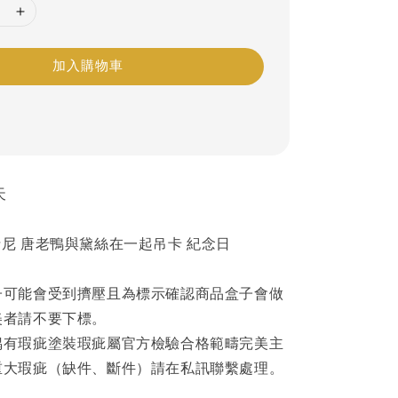
加入購物車
天
尼 唐老鴨與黛絲在一起吊卡 紀念日
子可能會受到擠壓且為標示確認商品盒子會做
美者請不要下標。
偶有瑕疵塗裝瑕疵屬官方檢驗合格範疇完美主
重大瑕疵（缺件、斷件）請在私訊聯繫處理。