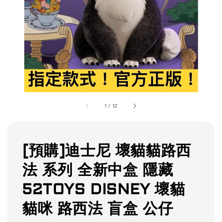
1
/
12
[預購]迪士尼 壞貓貓路西
法 系列 全新中盒 隱藏
52TOYS DISNEY 壞貓
貓咪 路西法 盲盒 公仔