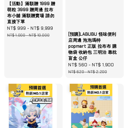
【活動】滿額贈 1999 贈
萌粒 3999 贈周邊 拉布
布小舖 滿額贈賣場 請勿
直接下單
Sale
NT$ 999
-
NT$ 9,999
Regular
[預購]LABUBU 怪味便利
price
price
NT$ 1,000
-
NT$ 10,000
店周邊 泡泡瑪特
popmart 正版 拉布布 購
物袋 收納包 三明治 靠枕
盲盒 公仔
Sale
NT$ 560
-
NT$ 1,900
Regu
price
price
NT$ 620
-
NT$ 2,200
優惠
優惠