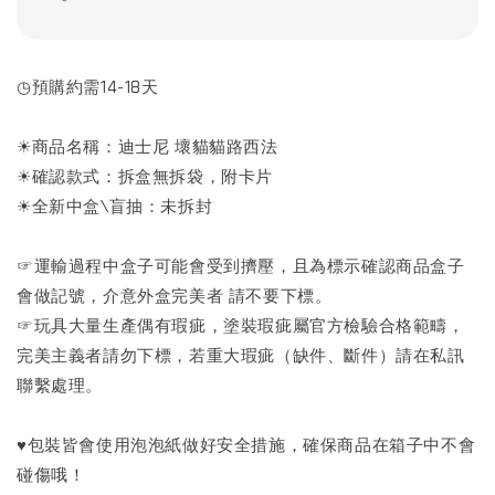
◷預購約需14-18天
☀商品名稱：迪士尼 壞貓貓路西法
☀確認款式：拆盒無拆袋，附卡片
☀全新中盒\盲抽：未拆封
☞運輸過程中盒子可能會受到擠壓，且為標示確認商品盒子
會做記號，介意外盒完美者 請不要下標。
☞玩具大量生產偶有瑕疵，塗裝瑕疵屬官方檢驗合格範疇，
完美主義者請勿下標，若重大瑕疵（缺件、斷件）請在私訊
聯繫處理。
♥包裝皆會使用泡泡紙做好安全措施，確保商品在箱子中不會
碰傷哦！