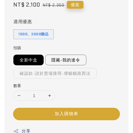
Sale
NT$ 2,100
Regular
優惠
NT$ 2,350
price
price
適用優惠
1999、3999贈品
預購
全新中盒
隱藏-我的達令
確認款-請於賣場搜尋-壞貓貓路西法
數量
加入購物車
分享