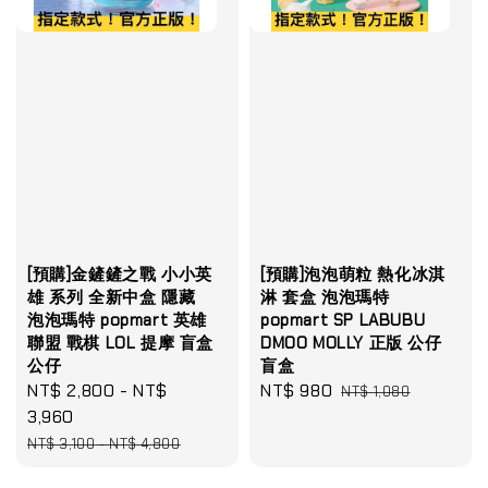
[預購]金鏟鏟之戰 小小英
[預購]泡泡萌粒 熱化冰淇
雄 系列 全新中盒 隱藏
淋 套盒 泡泡瑪特
泡泡瑪特 popmart 英雄
popmart SP LABUBU
聯盟 戰棋 LOL 提摩 盲盒
DMOO MOLLY 正版 公仔
公仔
盲盒
Sale
NT$ 2,800
-
NT$
Sale
NT$ 980
Regular
NT$ 1,080
price
3,960
price
price
Regular
NT$ 3,100
-
NT$ 4,800
price