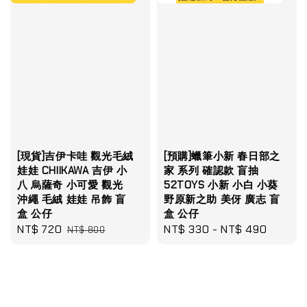
[現貨]吉伊卡哇 觀光毛絨
[預購]蠟筆小新 春日部之
娃娃 CHIIKAWA 吉伊 小
家 系列 確認款 盲抽
八 烏薩奇 小可愛 觀光
52TOYS 小新 小白 小葵
沖繩 毛絨 娃娃 吊飾 盲
野原新之助 美伢 廣志 盲
盒 公仔
盒 公仔
Sale
NT$ 720
Regular
Regular
NT$ 330
-
NT$ 490
NT$ 800
price
price
price