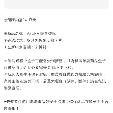
◷預購約需14-18天
☀商品名稱：AZURA 暖冬聖誕
☀確認款式：拆盒無拆袋，附卡片
☀全新中盒盲抽：未拆封
☞運輸過程中盒子可能會受到擠壓，且為標示確認商品盒子
會做記號，介意外盒完美者 請不要下標。
☞玩具大量生產偶有瑕疵，塗裝瑕疵屬官方檢驗合格範疇，
完美主義者請勿下標，若重大瑕疵（缺件、斷件）請在私訊
聯繫處理。
♥包裝皆會使用泡泡紙做好安全措施，確保商品在箱子中不會
碰傷哦！