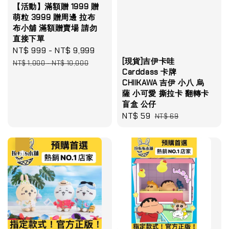
【活動】滿額贈 1999 贈
萌粒 3999 贈周邊 拉布
布小舖 滿額贈賣場 請勿
直接下單
Sale
NT$ 999
-
NT$ 9,999
Regular
[現貨]吉伊卡哇
price
price
NT$ 1,000
-
NT$ 10,000
Carddass 卡牌
CHIIKAWA 吉伊 小八 烏
薩 小可愛 撕拉卡 翻轉卡
盲盒 公仔
Sale
NT$ 59
Regular
NT$ 69
price
price
優惠