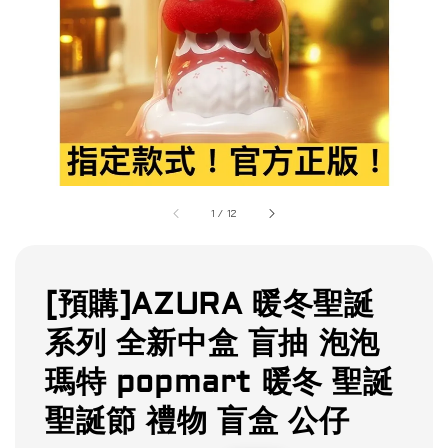
1
/
12
[預購]AZURA 暖冬聖誕
系列 全新中盒 盲抽 泡泡
瑪特 popmart 暖冬 聖誕
聖誕節 禮物 盲盒 公仔