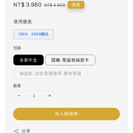
Sale
NT$ 3,960
Regular
優惠
NT$ 4,800
price
price
適用優惠
1999、3999贈品
預購
全新中盒
隱藏-聖誕祝福賀卡
確認款-請於賣場搜尋-暖冬聖誕
數量
加入購物車
分享