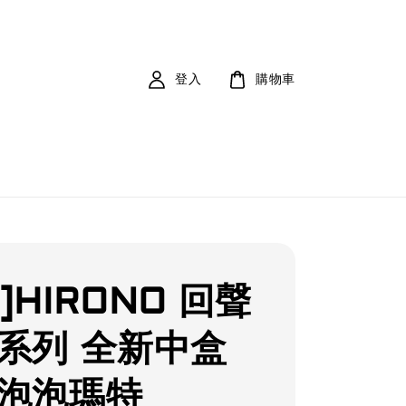
登入
購物車
]HIRONO 回聲
 系列 全新中盒
 泡泡瑪特