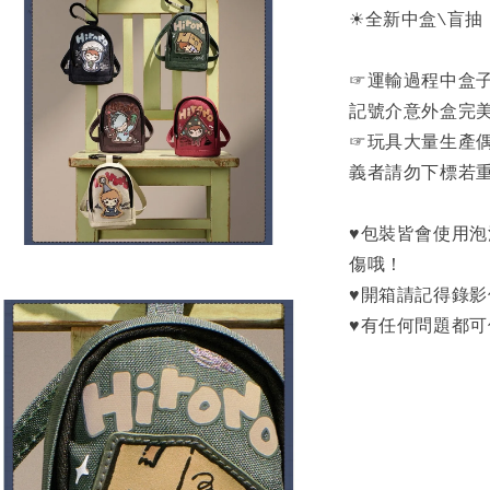
☀全新中盒\盲抽
☞運輸過程中盒
記號介意外盒完
☞玩具大量生產
義者請勿下標若
♥包裝皆會使用
傷哦！
♥開箱請記得錄
♥有任何問題都