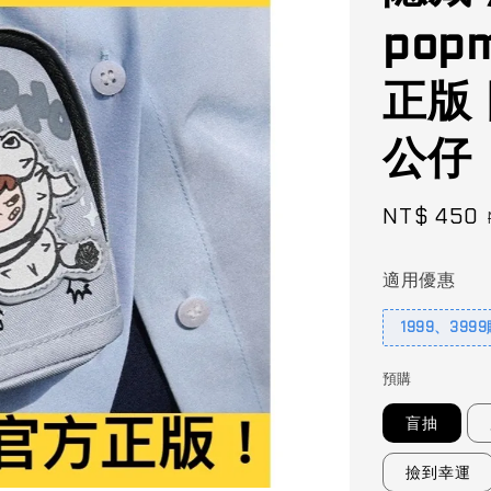
pop
正版 
公仔
Sale
NT$ 450
price
適用優惠
1999、399
預購
盲抽
撿到幸運