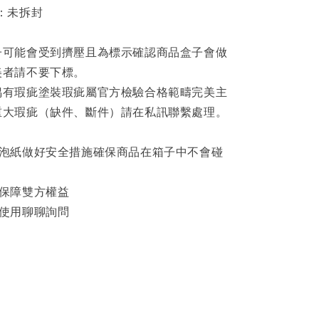
：未拆封
子可能會受到擠壓且為標示確認商品盒子會做
美者請不要下標。
偶有瑕疵塗裝瑕疵屬官方檢驗合格範疇完美主
重大瑕疵（缺件、斷件）請在私訊聯繫處理。
泡泡紙做好安全措施確保商品在箱子中不會碰
影保障雙方權益
可使用聊聊詢問