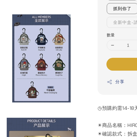
抓到你了
全新中盒-
數量
分享
◷預購約需14-18
☀商品名稱：HIR
☀確認款式：拆盒