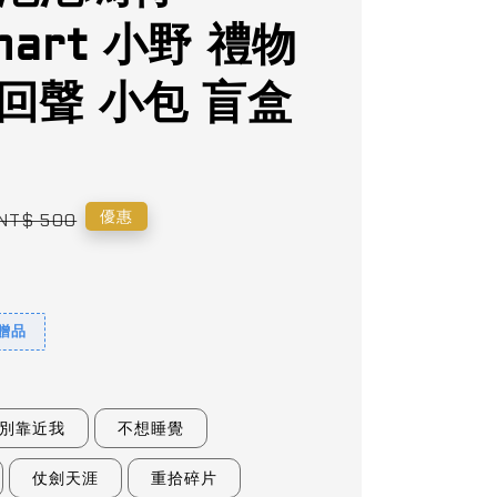
mart 小野 禮物
回聲 小包 盲盒
Regular
優惠
NT$ 500
price
9贈品
別靠近我
不想睡覺
仗劍天涯
重拾碎片