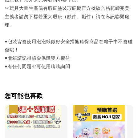
做記號介意外盒完美者請不要下標。
☞玩具大量生產偶有瑕疵塗裝瑕疵屬官方檢驗合格範疇完美
主義者請勿下標若重大瑕疵（缺件、斷件）請在私訊聯繫處
理。
♥包裝皆會使用泡泡紙做好安全措施確保商品在箱子中不會碰
傷哦！
♥開箱請記得錄影保障雙方權益
♥有任何問題都可使用聊聊詢問
您可能也喜歡
優惠
優惠