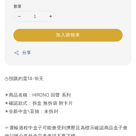
數量
加入購物車
分享
◷預購約需14-18天
☀商品名稱：HIRONO 回聲 系列
☀確認款式：拆盒 無拆袋 附卡片
☀全新中盒\盲抽：未拆封
☞運輸過程中盒子可能會受到擠壓且為標示確認商品盒子會