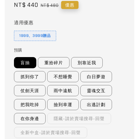
Sale
NT$ 440
Regular
優惠
NT$ 480
price
price
適用優惠
1999、3999贈品
預購
盲抽
重拾碎片
別靠近我
抓到你了
不想睡覺
白日夢遊
仗劍天涯
雨中遠航
靈魂交互
把我吃掉
撿到幸運
出逃計劃
在你身邊
隱藏-請於賣場搜尋-回聲
全新中盒-請於賣場搜尋-回聲