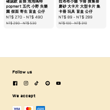
確認款 盲抽 泡泡瑪特
拉布布小舖 卡冊 搜集冊
popmart 五代 小野 失樂
磨砂 大卡片 大型卡片 集
園 假面 寄生 盲盒 公仔
卡冊 玩具 盲盒 公仔
Sale
NT$ 270
-
NT$ 490
Regular
Sale
NT$ 89
-
NT$ 289
Regular
price
price
price
price
NT$ 290
-
NT$ 530
NT$ 100
-
NT$ 310
Follow us
We accept