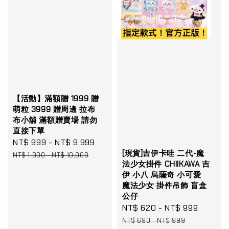
【活動】滿額贈 1999 贈
萌粒 3999 贈周邊 拉布
布小舖 滿額贈賣場 請勿
直接下單
Sale
NT$ 999
-
NT$ 9,999
Regular
[現貨]吉伊卡哇 二代-魔
price
price
NT$ 1,000
-
NT$ 10,000
法少女掛件 CHIIKAWA 吉
伊 小八 烏薩奇 小可愛
魔法少女 掛件吊飾 盲盒
公仔
Sale
NT$ 620
-
NT$ 999
Regula
price
price
NT$ 690
-
NT$ 999