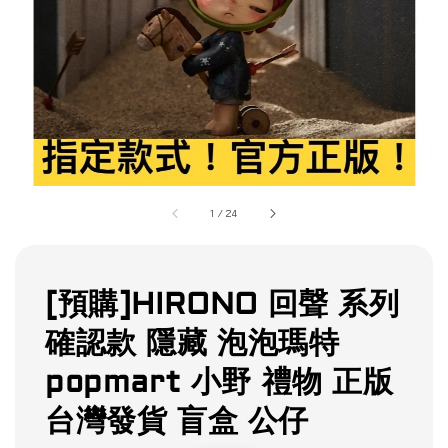
1
/
24
[預購]HIRONO 回聲 系列
確認款 隱藏 泡泡瑪特
popmart 小野 禮物 正版
台灣發貨 盲盒 公仔