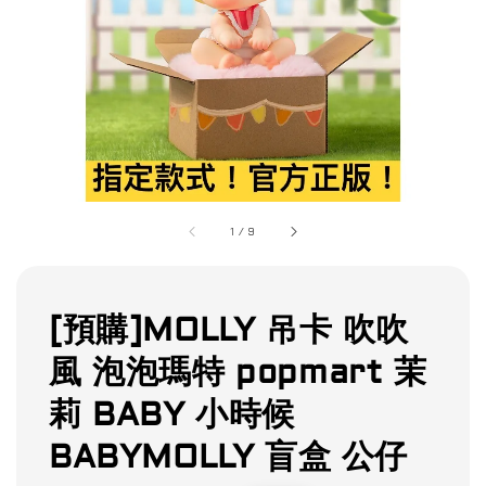
1
/
9
[預購]MOLLY 吊卡 吹吹
風 泡泡瑪特 popmart 茉
莉 BABY 小時候
BABYMOLLY 盲盒 公仔