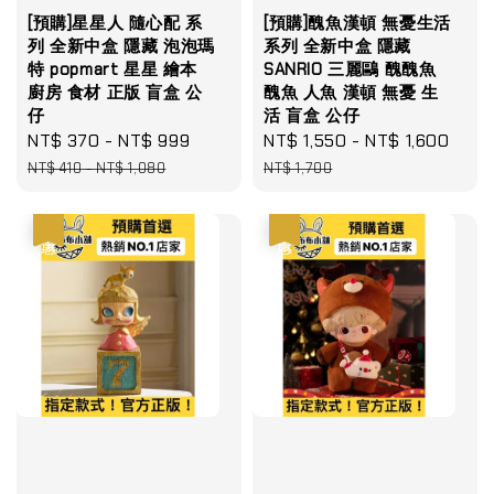
[預購]星星人 隨心配 系
[預購]醜魚漢頓 無憂生活
列 全新中盒 隱藏 泡泡瑪
系列 全新中盒 隱藏
特 popmart 星星 繪本
SANRIO 三麗鷗 醜醜魚
廚房 食材 正版 盲盒 公
醜魚 人魚 漢頓 無憂 生
仔
活 盲盒 公仔
Sale
NT$ 370
-
NT$ 999
Regular
Sale
NT$ 1,550
-
NT$ 1,600
Reg
price
price
price
pric
NT$ 410
-
NT$ 1,080
NT$ 1,700
優惠
優惠