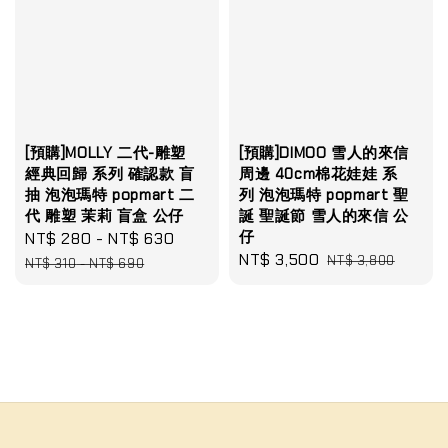
[預購]MOLLY 二代-雕塑
[預購]DIMOO 雪人的來信
經典回歸 系列 確認款 盲
周邊 40cm棉花娃娃 系
抽 泡泡瑪特 popmart 二
列 泡泡瑪特 popmart 聖
代 雕塑 茉莉 盲盒 公仔
誕 聖誕節 雪人的來信 公
仔
Sale
NT$ 280
-
NT$ 630
Regular
Sale
NT$ 3,500
Regular
price
price
NT$ 3,800
NT$ 310
-
NT$ 690
price
price