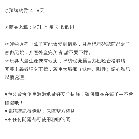
◷預購約需14-18天
☀商品名稱：MOLLY 吊卡 吹吹風
☞運輸過程中盒子可能會受到擠壓，且為標示確認商品盒子
會做記號，介意外盒完美者 請不要下標。
☞玩具大量生產偶有瑕疵，塗裝瑕疵屬官方檢驗合格範疇，
完美主義者請勿下標，若重大瑕疵（缺件、斷件）請在私訊
聯繫處理。
♥包裝皆會使用泡泡紙做好安全措施，確保商品在箱子中不會
碰傷哦！
♥開箱請記得錄影，保障雙方權益
♥有任何問題都可使用聊聊詢問