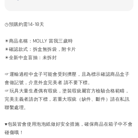
◷預購約需14-18天
☀商品名稱：MOLLY 當我三歲時
☀確認款式：拆盒無拆袋，附卡片
☀全新中盒盲抽：未拆封
☞運輸過程中盒子可能會受到擠壓，且為標示確認商品盒子
會做記號，介意外盒完美者 請不要下標。
☞玩具大量生產偶有瑕疵，塗裝瑕疵屬官方檢驗合格範疇，
完美主義者請勿下標，若重大瑕疵（缺件、斷件）請在私訊
聯繫處理。
♥包裝皆會使用泡泡紙做好安全措施，確保商品在箱子中不會
碰傷哦！