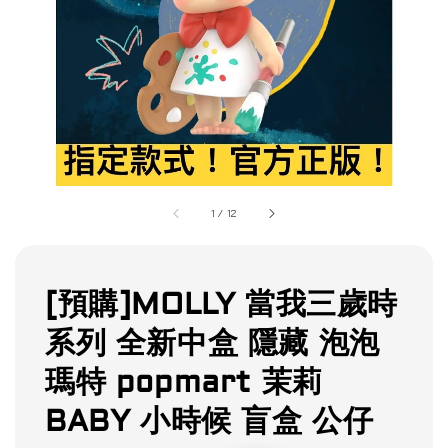
1
/
12
[預購]MOLLY 當我三歲時
系列 全新中盒 隱藏 泡泡
瑪特 popmart 茉莉
BABY 小時候 盲盒 公仔