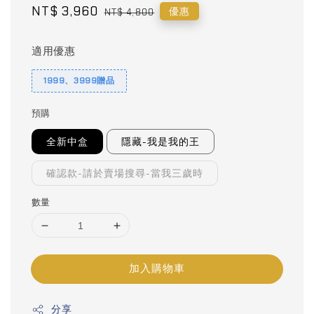
Sale
NT$ 3,960
Regular
優惠
NT$ 4,800
price
price
適用優惠
1999、3999贈品
預購
全新中盒
隱藏-我是我的王
確認款-請於賣場搜尋-當我三歲時
數量
加入購物車
分享