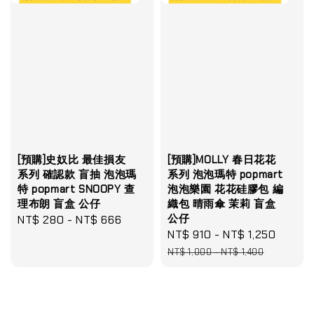
[預購]史奴比 最佳損友
[預購]MOLLY 春日花花
系列 確認款 盲抽 泡泡瑪
系列 泡泡瑪特 popmart
特 popmart SNOOPY 查
泡泡樂園 花花硅膠包 編
理布朗 盲盒 公仔
織包 晴雨傘 茉莉 盲盒
公仔
Regular
NT$ 280
-
NT$ 666
Sale
NT$ 910
-
NT$ 1,250
Regul
price
price
price
NT$ 1,000
-
NT$ 1,400