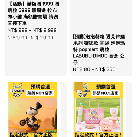
【活動】滿額贈 1999 贈
萌粒 3999 贈周邊 拉布
布小舖 滿額贈賣場 請勿
直接下單
Sale
NT$ 999
-
NT$ 9,999
Regular
[預購]泡泡萌粒 遇見錦鯉
price
price
NT$ 1,000
-
NT$ 10,000
系列 確認款 盲袋 泡泡瑪
特 popmart 萌粒
LABUBU DIMOO 盲盒 公
仔
Regular
NT$ 80
-
NT$ 350
price
優惠