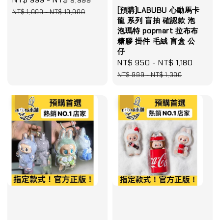
[預購]LABUBU 心動馬卡
price
price
NT$ 1,000
-
NT$ 10,000
龍 系列 盲抽 確認款 泡
泡瑪特 popmart 拉布布
糖膠 掛件 毛絨 盲盒 公
仔
Sale
NT$ 950
-
NT$ 1,180
Regul
price
price
NT$ 999
-
NT$ 1,300
優惠
優惠