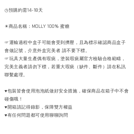
◷預購約需14-18天
☀商品名稱：MOLLY 100% 蜜糖
☞運輸過程中盒子可能會受到擠壓，且為標示確認商品盒子
會做記號，介意外盒完美者 請不要下標。
☞玩具大量生產偶有瑕疵，塗裝瑕疵屬官方檢驗合格範疇，
完美主義者請勿下標，若重大瑕疵（缺件、斷件）請在私訊
聯繫處理。
♥包裝皆會使用泡泡紙做好安全措施，確保商品在箱子中不會
碰傷哦！
♥開箱請記得錄影，保障雙方權益
♥有任何問題都可使用聊聊詢問