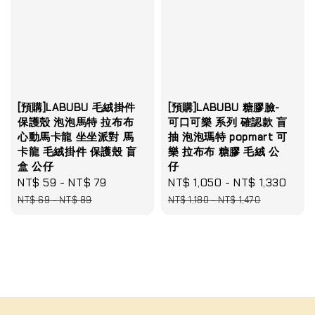
[預購]LABUBU 毛絨掛件
[預購]LABUBU 糖膠臉-
保護殼 泡泡馬特 拉布布
可口可樂 系列 確認款 盲
心動馬卡龍 坐坐派對 馬
抽 泡泡瑪特 popmart 可
卡龍 毛絨掛件 保護殼 盲
樂 拉布布 糖膠 毛絨 公
盒 公仔
仔
Sale
NT$ 59
-
NT$ 79
Regular
Sale
NT$ 1,050
-
NT$ 1,330
Reg
price
price
price
pric
NT$ 69
-
NT$ 89
NT$ 1,180
-
NT$ 1,470