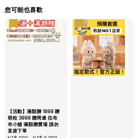
您可能也喜歡
優惠
優惠
【活動】滿額贈 1999 贈
萌粒 3999 贈周邊 拉布
布小舖 滿額贈賣場 請勿
直接下單
Sale
NT$ 999
-
NT$ 9,999
Regular