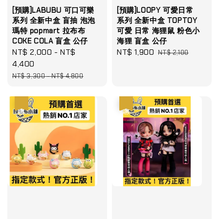
[預購]LABUBU 可口可樂
[預購]LOOPY 可愛日常
系列 全新中盒 盲抽 泡泡
系列 全新中盒 TOPTOY
瑪特 popmart 拉布布
可愛 日常 海狸鼠 粉色小
COKE COLA 盲盒 公仔
海狸 盲盒 公仔
Sale
NT$ 2,000
-
NT$
Sale
NT$ 1,900
Regular
NT$ 2,100
price
4,400
price
price
Regular
NT$ 3,300
-
NT$ 4,800
price
優惠
優惠