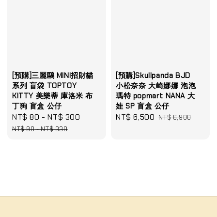
[預購]三麗鷗 MINI招財貓
[預購]Skullpanda BJD
系列 盲袋 TOPTOY
小松奈奈 大崎娜娜 泡泡
KITTY 美樂蒂 庫洛米 布
瑪特 popmart NANA 大
丁狗 盲盒 公仔
娃 SP 盲盒 公仔
Sale
NT$ 80
-
NT$ 300
Regular
Sale
NT$ 6,500
Regular
NT$ 6,900
price
price
price
price
NT$ 90
-
NT$ 330