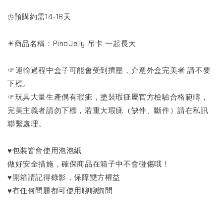
◷預購約需14-18天
☀商品名稱：PinoJelly 吊卡 一起長大
☞運輸過程中盒子可能會受到擠壓，介意外盒完美者 請不要
下標。
☞玩具大量生產偶有瑕疵，塗裝瑕疵屬官方檢驗合格範疇，
完美主義者請勿下標，若重大瑕疵（缺件、斷件）請在私訊
聯繫處理。
♥包裝皆會使用泡泡紙
做好安全措施，確保商品在箱子中不會碰傷哦！
♥開箱請記得錄影，保障雙方權益
♥有任何問題都可使用聊聊詢問