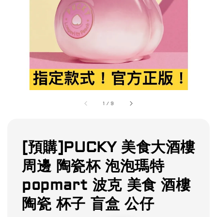
1
/
9
[預購]PUCKY 美食大酒樓
周邊 陶瓷杯 泡泡瑪特
popmart 波克 美食 酒樓
陶瓷 杯子 盲盒 公仔