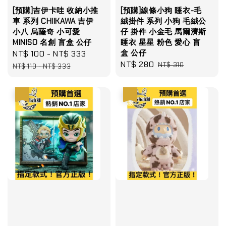
[預購]吉伊卡哇 收納小推
[預購]線條小狗 睡衣-毛
車 系列 CHIIKAWA 吉伊
絨掛件 系列 小狗 毛絨公
小八 烏薩奇 小可愛
仔 掛件 小金毛 馬爾濟斯
MINISO 名創 盲盒 公仔
睡衣 星星 粉色 愛心 盲
盒 公仔
Sale
NT$ 100
-
NT$ 333
Regular
Sale
NT$ 280
Regular
price
price
NT$ 310
NT$ 110
-
NT$ 333
price
price
優惠
優惠