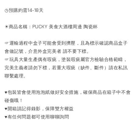
◷預購約需14-18天
☀商品名稱：PUCKY 美食大酒樓周邊 陶瓷杯
☞運輸過程中盒子可能會受到擠壓，且為標示確認商品盒子
會做記號，介意外盒完美者 請不要下標。
☞玩具大量生產偶有瑕疵，塗裝瑕疵屬官方檢驗合格範疇，
完美主義者請勿下標，若重大瑕疵（缺件、斷件）請在私訊
聯繫處理。
♥包裝皆會使用泡泡紙做好安全措施，確保商品在箱子中不會
碰傷哦！
♥開箱請記得錄影，保障雙方權益
♥有任何問題都可使用聊聊詢問