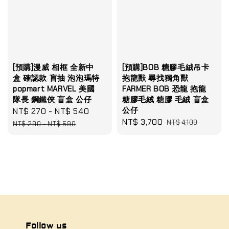
[預購]漫威 相框 全新中
[預購]BOB 糖膠毛絨吊卡
盒 確認款 盲抽 泡泡瑪特
抱龍獸 尋找獨角獸
popmart MARVEL 美國
FARMER BOB 恐龍 抱龍
隊長 鋼鐵俠 盲盒 公仔
糖膠毛絨 糖膠 毛絨 盲盒
公仔
Sale
NT$ 270
-
NT$ 540
Regular
Sale
NT$ 3,700
Regular
price
price
NT$ 4,100
NT$ 290
-
NT$ 590
price
price
Follow us