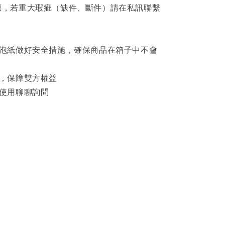
標，若重大瑕疵（缺件、斷件）請在私訊聯繫
泡泡紙做好安全措施，確保商品在箱子中不會
影，保障雙方權益
可使用聊聊詢問