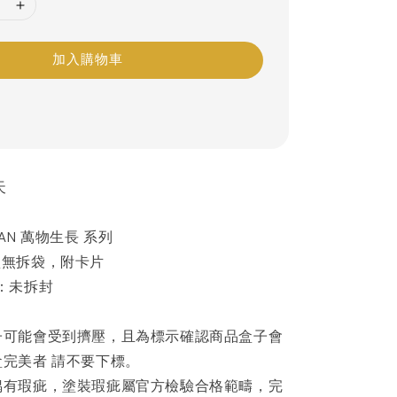
加入購物車
天
AN 萬物生長 系列
盒無拆袋，附卡片
：未拆封
子可能會受到擠壓，且為標示確認商品盒子會
完美者 請不要下標。
偶有瑕疵，塗裝瑕疵屬官方檢驗合格範疇，完