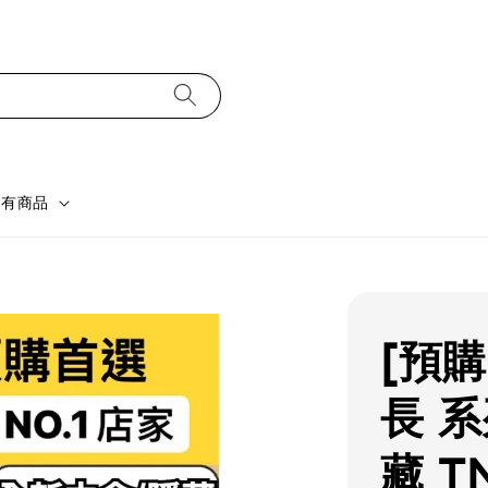
所有商品
[預購
長 系
藏 T