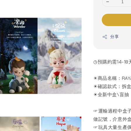
分享
◷預購約需14-18
☀商品名稱：RAY
☀確認款式：拆
☀全新中盒\盲抽
☞運輸過程中盒
做記號，介意外盒
☞玩具大量生產