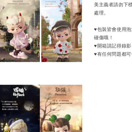
美主義者請勿下
處理。
♥包裝皆會使用
碰傷哦！
♥開箱請記得錄
♥有任何問題都