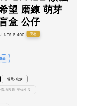
希望 磨練 萌芽
 盲盒 公仔
0
Regular
優惠
NT$ 5,400
price
9贈品
隱藏-綻放
於賣場搜尋-萬物生長