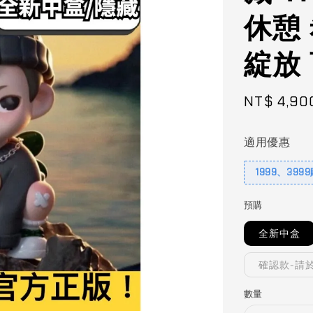
休憩 
綻放
Sale
NT$ 4,90
price
適用優惠
1999、399
預購
全新中盒
確認款-請
數量