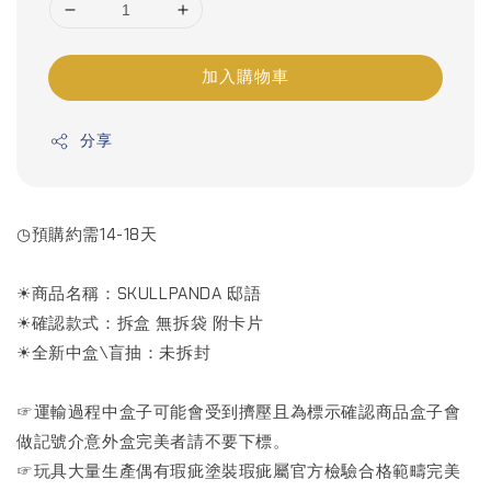
加入購物車
分享
◷預購約需14-18天
☀商品名稱：SKULLPANDA 邸語
☀確認款式：拆盒 無拆袋 附卡片
☀全新中盒\盲抽：未拆封
☞運輸過程中盒子可能會受到擠壓且為標示確認商品盒子會
做記號介意外盒完美者請不要下標。
☞玩具大量生產偶有瑕疵塗裝瑕疵屬官方檢驗合格範疇完美