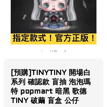
1
/
24
[預購]TINYTINY 開場白
系列 確認款 盲抽 泡泡瑪
特 popmart 暗黑 歌德
TINY 破繭 盲盒 公仔