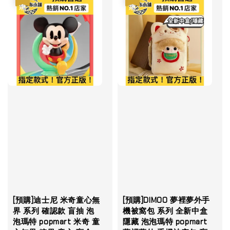
[預購]迪士尼 米奇童心無
[預購]DIMOO 夢裡夢外手
界 系列 確認款 盲抽 泡
機被窩包 系列 全新中盒
泡瑪特 popmart 米奇 童
隱藏 泡泡瑪特 popmart