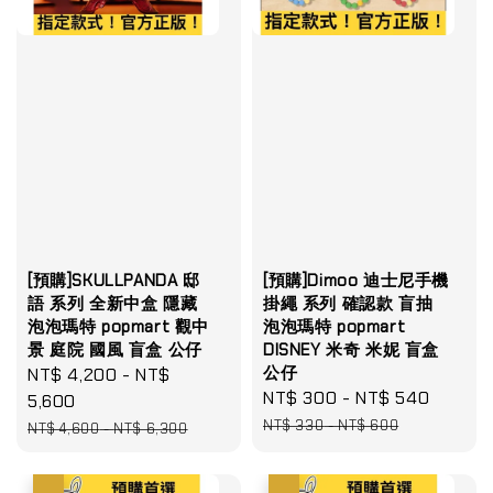
[預購]SKULLPANDA 邸
[預購]Dimoo 迪士尼手機
語 系列 全新中盒 隱藏
掛繩 系列 確認款 盲抽
泡泡瑪特 popmart 觀中
泡泡瑪特 popmart
景 庭院 國風 盲盒 公仔
DISNEY 米奇 米妮 盲盒
公仔
Sale
NT$ 4,200
-
NT$
Sale
NT$ 300
-
NT$ 540
Regul
price
5,600
price
price
Regular
NT$ 330
-
NT$ 600
NT$ 4,600
-
NT$ 6,300
price
優惠
優惠