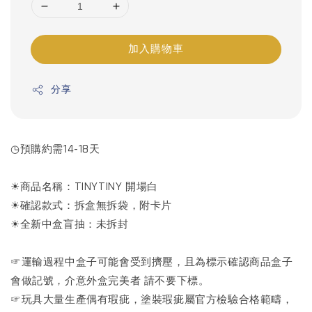
加入購物車
分享
◷預購約需14-18天
☀商品名稱：TINYTINY 開場白
☀確認款式：拆盒無拆袋，附卡片
☀全新中盒盲抽：未拆封
☞運輸過程中盒子可能會受到擠壓，且為標示確認商品盒子
會做記號，介意外盒完美者 請不要下標。
☞玩具大量生產偶有瑕疵，塗裝瑕疵屬官方檢驗合格範疇，