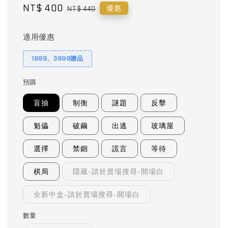
Sale
NT$ 400
Regular
優惠
NT$ 440
price
price
適用優惠
1999、3999贈品
預購
盲抽
制衡
謎題
反擊
魁儡
破繭
出逃
玻璃屋
選擇
禁錮
謊言
等待
棋局
隱藏-請於賣場搜尋-開場白
全新中盒-請於賣場搜尋-開場白
數量